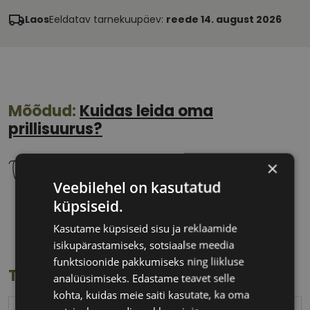
Laos
Eeldatav tarnekuupäev:
reede 14. august 2026
Mõõdud:
Kuidas leida oma
prillisuurus?
×
Veebilehel on kasutatud
küpsiseid.
58 mm
14 mm
Klaasi laius
Ninavahe laius
Kasutame küpsiseid sisu ja reklaamide
(mm)
(mm)
isikupärastamiseks, sotsiaalse meedia
funktsioonide pakkumiseks ning liikluse
Toote info
analüüsimiseks. Edastame teavet selle
kohta, kuidas meie saiti kasutate, ka oma