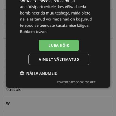
sotsiaalse meedia, reklaami- ja
PEPE JEANS
analüüsipartneritele, kes võivad seda
kombineerida muu teabega, mida olete
58-14
neile esitanud või mida nad on kogunud
teiepoolse teenuste kasutamise käigus.
M
Rohkem teavet
blue
LUBA KÕIK
AINULT VÄLTIMATUD
Plast
NÄITA ANDMEID
Nurgeline
POWERED BY COOKIESCRIPT
Vajalik
Statistika
Turustamine
Naistele
58
Eelistused