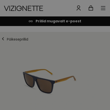
Prillid mugavalt e-poest
Päikeseprillid