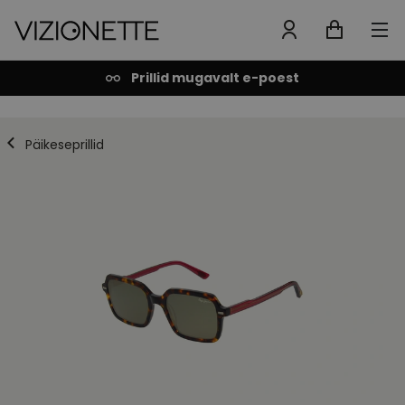
Prillid mugavalt e-poest
Päikeseprillid