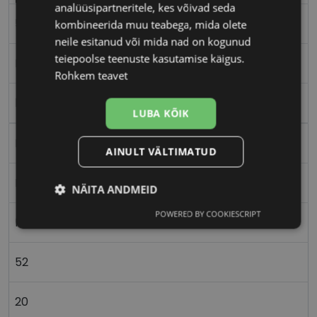
analüüsipartneritele, kes võivad seda
52-20
kombineerida muu teabega, mida olete
neile esitanud või mida nad on kogunud
teiepoolse teenuste kasutamise käigus.
M
Rohkem teavet
brown tort
LUBA KÕIK
Plast
AINULT VÄLTIMATUD
Nurgeline
NÄITA ANDMEID
POWERED BY COOKIESCRIPT
Vajalik
Statistika
Turustamine
Naistele
52
Eelistused
20