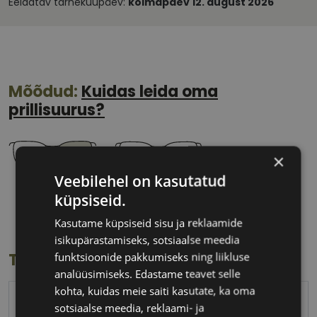
Eeldatav tarnekuupäev:
kolmapäev 12. august 2026
Mõõdud:
Kuidas leida oma
prillisuurus?
×
Veebilehel on kasutatud
52 mm
20 mm
küpsiseid.
Klaasi laius
Ninavahe laius
Kasutame küpsiseid sisu ja reklaamide
(mm)
(mm)
isikupärastamiseks, sotsiaalse meedia
funktsioonide pakkumiseks ning liikluse
Toote info
analüüsimiseks. Edastame teavet selle
kohta, kuidas meie saiti kasutate, ka oma
PEPE JEANS
sotsiaalse meedia, reklaami- ja