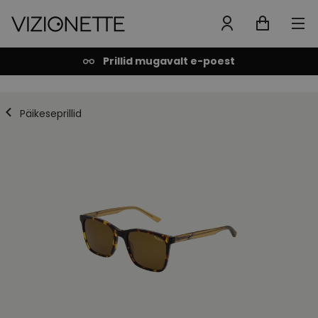
Prillid mugavalt e-poest
Päikeseprillid