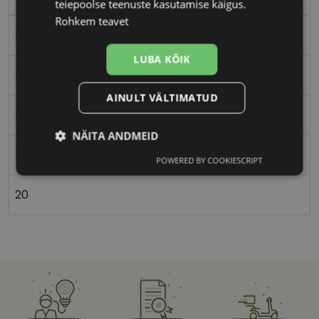
teiepoolse teenuste kasutamise käigus.
Rohkem teavet
Plast
LUBA KÕIK
Nurgeline
AINULT VÄLTIMATUD
Naistele
NÄITA ANDMEID
55
POWERED BY COOKIESCRIPT
Vajalik
Statistika
Turustamine
20
Eelistused