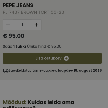
PEPE JEANS
PJ 7407 BROWN TORT 55-20
€ 95.00
Saad
1
tükki
Ühiku hind
€ 95.00
Lisa ostukorvi
Laos
Eeldatav tarnekuupäev:
laupäev 15. august 2026
Mõõdud:
Kuidas leida oma