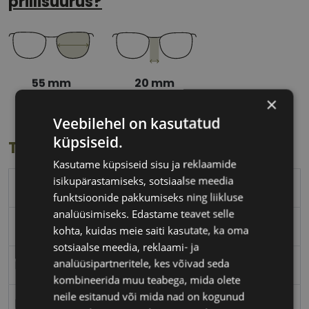
prillisuurus?
55 mm
20 mm
Klaasi laius
Ninavahe laius
×
(mm)
(mm)
Veebilehel on kasutatud
küpsiseid.
Toote info
Kasutame küpsiseid sisu ja reklaamide
isikupärastamiseks, sotsiaalse meedia
PEPE JEANS
funktsioonide pakkumiseks ning liikluse
analüüsimiseks. Edastame teavet selle
55-20
kohta, kuidas meie saiti kasutate, ka oma
sotsiaalse meedia, reklaami- ja
analüüsipartneritele, kes võivad seda
L
kombineerida muu teabega, mida olete
neile esitanud või mida nad on kogunud
brown tort