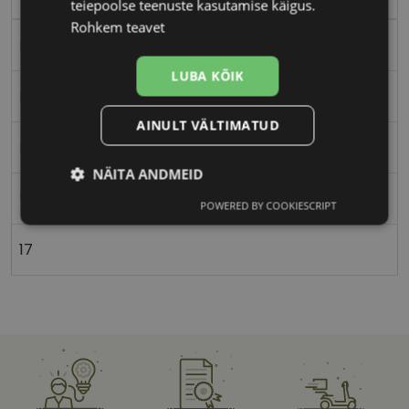
teiepoolse teenuste kasutamise käigus.
Rohkem teavet
Plast
LUBA KÕIK
Nurgeline
AINULT VÄLTIMATUD
Meestele
NÄITA ANDMEID
56
POWERED BY COOKIESCRIPT
Vajalik
Statistika
Turustamine
17
Eelistused