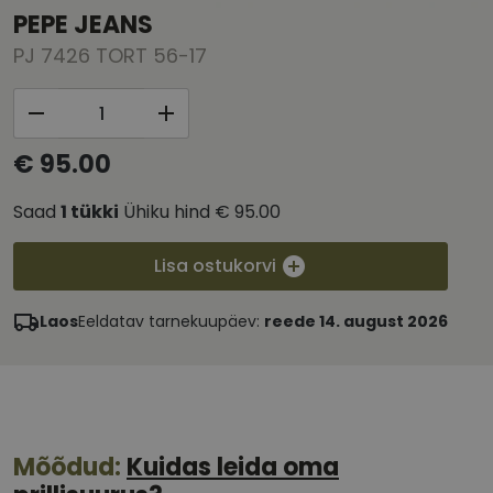
PEPE JEANS
PJ 7426 TORT 56-17
€ 95.00
Saad
1
tükki
Ühiku hind
€ 95.00
Lisa ostukorvi
Laos
Eeldatav tarnekuupäev:
reede 14. august 2026
Mõõdud:
Kuidas leida oma