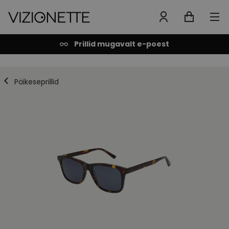
Prillid mugavalt e-poest
Päikeseprillid