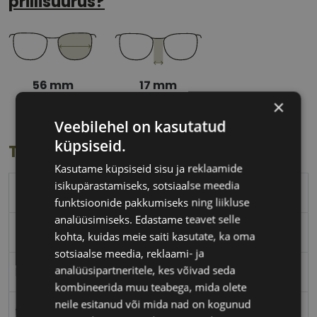
prillisuurus?
56 mm
17 mm
Klaasi laius
Ninavahe laius
×
(mm)
(mm)
Veebilehel on kasutatud
küpsiseid.
Toote info
Kasutame küpsiseid sisu ja reklaamide
isikupärastamiseks, sotsiaalse meedia
PEPE JEANS
funktsioonide pakkumiseks ning liikluse
analüüsimiseks. Edastame teavet selle
56-17
kohta, kuidas meie saiti kasutate, ka oma
sotsiaalse meedia, reklaami- ja
analüüsipartneritele, kes võivad seda
L
kombineerida muu teabega, mida olete
neile esitanud või mida nad on kogunud
tort