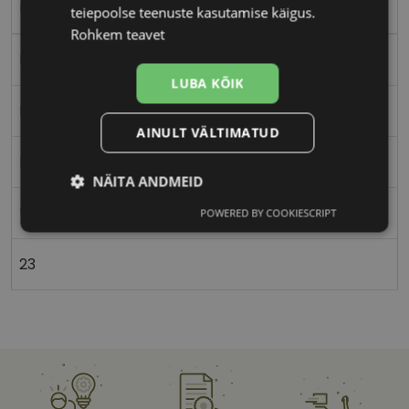
red
teiepoolse teenuste kasutamise käigus.
Rohkem teavet
Plast
LUBA KÕIK
Nurgeline
AINULT VÄLTIMATUD
Naistele
NÄITA ANDMEID
52
POWERED BY COOKIESCRIPT
Vajalik
Statistika
Turustamine
23
Eelistused