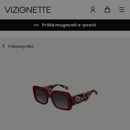
Prillid mugavalt e-poest
Päikeseprillid