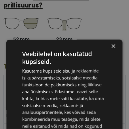
prillisuurus?
52 mm
23 mm
×
Klaasi laius
Ninavahe laius
(mm)
(mm)
Veebilehel on kasutatud
küpsiseid.
Toote info
Kasutame küpsiseid sisu ja reklaamide
isikupärastamiseks, sotsiaalse meedia
PEPE JEANS
funktsioonide pakkumiseks ning liikluse
analüüsimiseks. Edastame teavet selle
kohta, kuidas meie saiti kasutate, ka oma
52-23
sotsiaalse meedia, reklaami- ja
analüüsipartneritele, kes võivad seda
L
kombineerida muu teabega, mida olete
neile esitanud või mida nad on kogunud