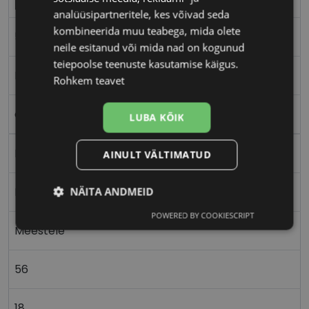
analüüsipartneritele, kes võivad seda
kombineerida muu teabega, mida olete
56-18
neile esitanud või mida nad on kogunud
teiepoolse teenuste kasutamise käigus.
L
Rohkem teavet
crys/grey
LUBA KÕIK
Plast
AINULT VÄLTIMATUD
NÄITA ANDMEID
Nurgeline
POWERED BY COOKIESCRIPT
Vajalik
Statistika
Turustamine
Meestele
56
Eelistused
18