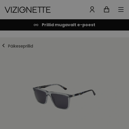
Prillid mugavalt e-poest
Päikeseprillid