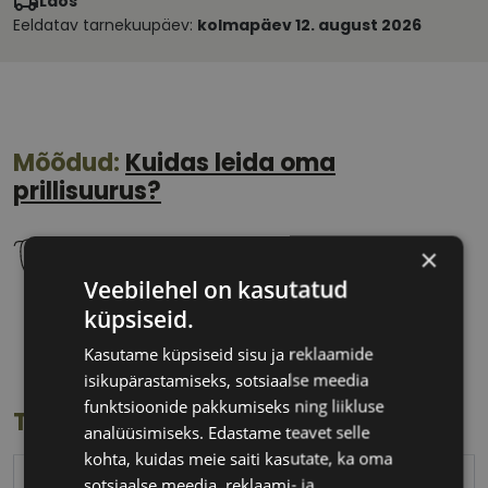
Laos
Eeldatav tarnekuupäev:
kolmapäev 12. august 2026
Mõõdud:
Kuidas leida oma
prillisuurus?
×
Veebilehel on kasutatud
küpsiseid.
56 mm
18 mm
Klaasi laius
Ninavahe laius
Kasutame küpsiseid sisu ja reklaamide
(mm)
(mm)
isikupärastamiseks, sotsiaalse meedia
funktsioonide pakkumiseks ning liikluse
Toote info
analüüsimiseks. Edastame teavet selle
kohta, kuidas meie saiti kasutate, ka oma
sotsiaalse meedia, reklaami- ja
PEPE JEANS