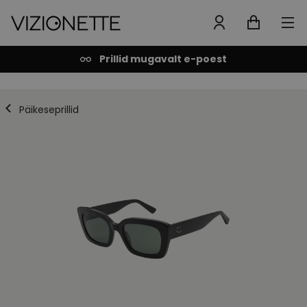
Prillid mugavalt e-poest
Päikeseprillid