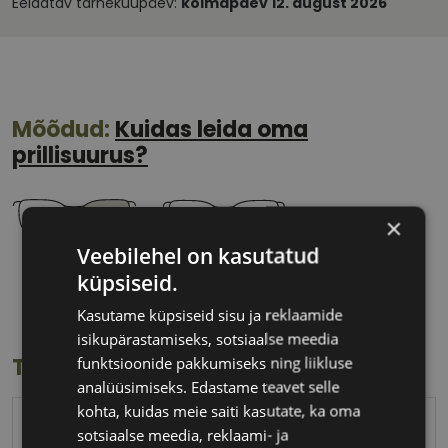
Eeldatav tarnekuupäev:
kolmapäev 12. august 2026
Mõõdud:
Kuidas leida oma
prillisuurus?
×
Veebilehel on kasutatud
53 mm
21 mm
küpsiseid.
Klaasi laius
Ninavahe laius
Kasutame küpsiseid sisu ja reklaamide
(mm)
(mm)
isikupärastamiseks, sotsiaalse meedia
funktsioonide pakkumiseks ning liikluse
Toote info
analüüsimiseks. Edastame teavet selle
kohta, kuidas meie saiti kasutate, ka oma
PEPE JEANS
sotsiaalse meedia, reklaami- ja