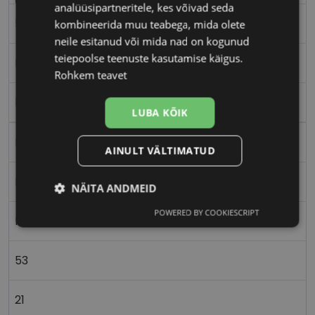
analüüsipartneritele, kes võivad seda
53-21
kombineerida muu teabega, mida olete
neile esitanud või mida nad on kogunud
teiepoolse teenuste kasutamise käigus.
L
Rohkem teavet
black
LUBA KÕIK
Plast
AINULT VÄLTIMATUD
Ristkülik
NÄITA ANDMEID
POWERED BY COOKIESCRIPT
Vajalik
Statistika
Turustamine
Naistele
53
Eelistused
21