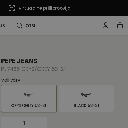
Virtuaalne prilliproovija
OTSI
US
OTSI
PEPE JEANS
PJ7465 CRYS/GREY 53-21
Vali värv
CRYS/GREY 53-21
BLACK 53-21