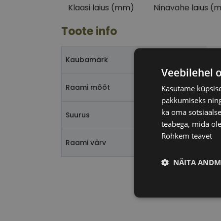
Klaasi laius (mm)
Ninavahe laius (
Toote info
PE
Kaubamärk
Veebilehel 
53
Raami mõõt
Kasutame küpsisei
pakkumiseks ning 
ka oma sotsiaalse
L
Suurus
teabega, mida ole
Rohkem teavet
cr
Raami värv
NÄITA ANDM
Vajalik