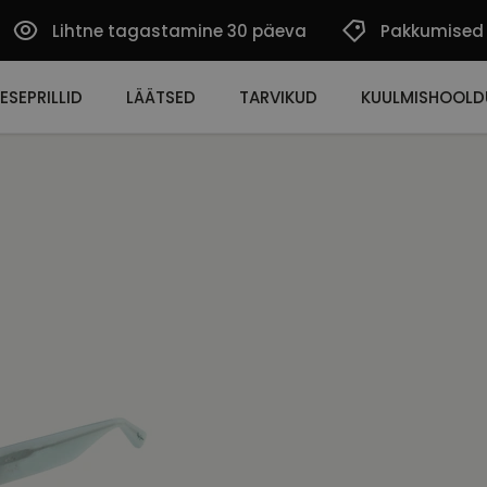
Lihtne tagastamine 30 päeva
Pakkumised
ESEPRILLID
LÄÄTSED
TARVIKUD
KUULMISHOOLD