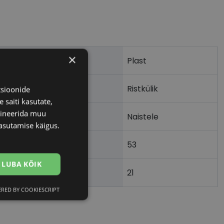
×
Plast
Ristkülik
tsioonide
 saiti kasutate,
bineerida muu
Naistele
asutamise käigus.
53
LUBA KÕIK
21
)
RED BY COOKIESCRIPT
Eelistused