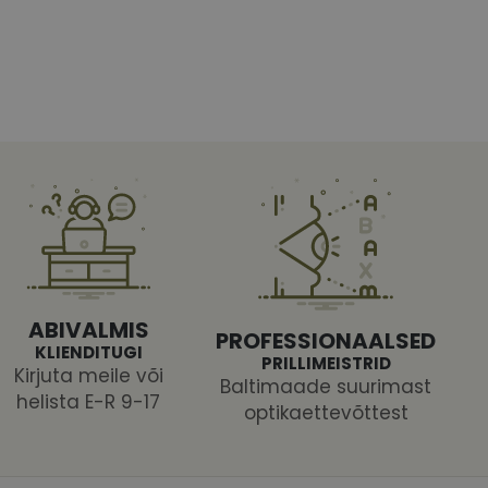
htedel navigeerimine
tajate küpsiste
 selleks, et Cookie-
latvormiga. See on
ABIVALMIS
PROFESSIONAALSED
arünnakute eest
KLIENDITUGI
PRILLIMEISTRID
Kirjuta meile või
Baltimaade suurimast
helista E-R 9-17
optikaettevõttest
 selle kohta,
ga - see on