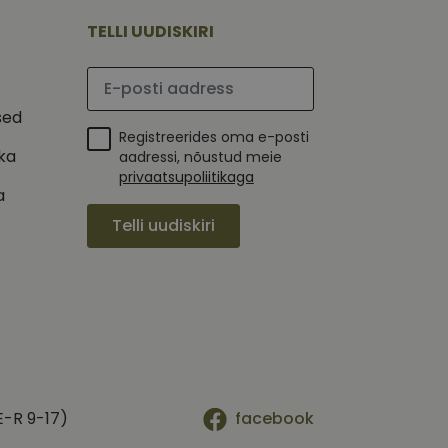
mi kohta, mida
tavale
ha.
te kasutajate
TELLI UUDISKIRI
kult genereeritud
seda kasutatakse
 selle kohta,
kampaaniate andmete
mi kohta, mida
Palun sisesta e-posti aadress
ha.
itamiseks.
et teha kindlaks,
sed
Registreerides oma e-posti
posti aadressi
ika
 näiteks reaalajas
aadressi, nõustud meie
privaatsupoliitikaga
a
Telli uudiskiri
E-R 9-17)
facebook