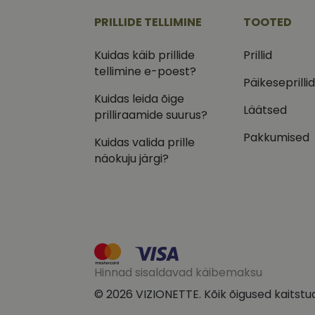
.vizi
PRILLIDE TELLIMINE
TOOTED
IDE
Goog
.doub
Kuidas käib prillide
Prillid
tellimine e-poest?
_ga_VQ82NFQ41G
test_cookie
Goog
Päikeseprilli
.doub
Kuidas leida õige
__kla_id
Läätsed
_fbp
Meta
prilliraamide suurus?
Inc.
.vizi
Pakkumised
Kuidas valida prille
näokuju järgi?
Hinnad sisaldavad käibemaksu
© 2026 VIZIONETTE. Kõik õigused kaitstu