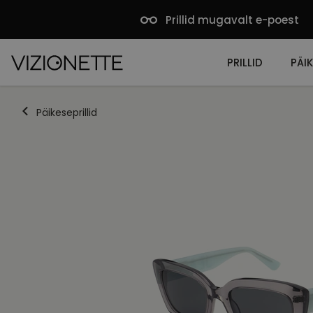
Prillid mugavalt e-poest
PRILLID
PÄIK
Päikeseprillid