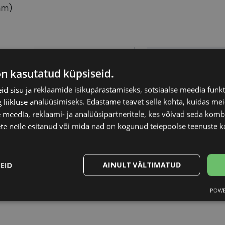
mm)
PE JEANS
Raami materjal
on kasutatud küpsiseid.
-21
Raami kuju
d sisu ja reklaamide isikupärastamiseks, sotsiaalse meedia funk
liikluse analüüsimiseks. Edastame teavet selle kohta, kuidas meie
 meedia, reklaami- ja analüüsipartneritele, kes võivad seda kom
Kliendirühm
te neile esitanud või mida nad on kogunud teiepoolse teenuste k
ys/grey
Klaasi laius (mm)
EID
AINULT VÄLTIMATUD
Ninavahe laius (mm
POWE
Statistika
Turustamine