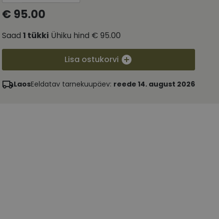
€ 95.00
Saad
1
tükki
Ühiku hind
€ 95.00
Lisa ostukorvi
Laos
Eeldatav tarnekuupäev:
reede 14. august 2026