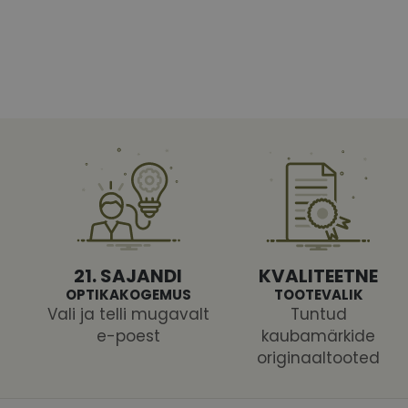
Vajalikud küpsised 
ja juurdepääsu saidi 
Nimi
shipping_country
CookieScriptConse
csrftoken
21. SAJANDI
KVALITEETNE
OPTIKAKOGEMUS
TOOTEVALIK
Vali ja telli mugavalt
Tuntud
e-poest
kaubamärkide
originaaltooted
Pakk
Nimi
Nimi
Dom
_ga
_gcl_au
Goog