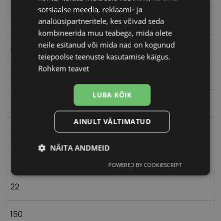
sotsiaalse meedia, reklaami- ja
M
analüüsipartneritele, kes võivad seda
kombineerida muu teabega, mida olete
neile esitanud või mida nad on kogunud
grey
teiepoolse teenuste kasutamise käigus.
Rohkem teavet
Plast
LUBA KÕIK
Ristkülik
AINULT VÄLTIMATUD
Meestele
NÄITA ANDMEID
50
POWERED BY COOKIESCRIPT
Vajalik
Statistika
Turustamine
22
Eelistused
150