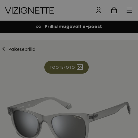
Prillid mugavalt e-poest
Päikeseprillid
TOOTEFOTO