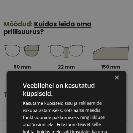
Mõõdud:
Kuidas leida oma
prillisuurus?
50 mm
22 mm
150 mm
Klaasi laius
Ninavahe laius
Sanga pikkus
×
(mm)
(mm)
(mm)
Veebilehel on kasutatud
küpsiseid.
Toote info
Kasutame küpsiseid sisu ja reklaamide
isikupärastamiseks, sotsiaalse meedia
POLAROID
funktsioonide pakkumiseks ning liikluse
analüüsimiseks. Edastame teavet selle
50-22
kohta, kuidas meie saiti kasutate, ka oma