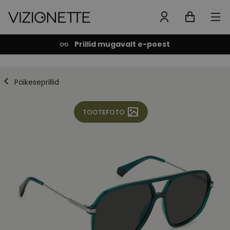
Prillid mugavalt e-poest
Päikeseprillid
TOOTEFOTO