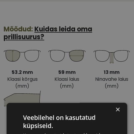
Mõõdud:
Kuidas leida oma
prillisuurus?
53.2 mm
59 mm
13 mm
Klaasi kõrgus
Klaasi laius
Ninavahe laius
(mm)
(mm)
(mm)
×
140 mm
Veebilehel on kasutatud
Sanga pikkus
küpsiseid.
(mm)