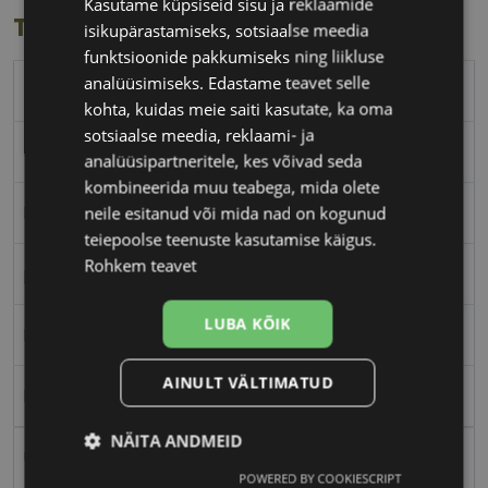
Kasutame küpsiseid sisu ja reklaamide
Toote info
isikupärastamiseks, sotsiaalse meedia
funktsioonide pakkumiseks ning liikluse
analüüsimiseks. Edastame teavet selle
POLAROID
kohta, kuidas meie saiti kasutate, ka oma
sotsiaalse meedia, reklaami- ja
59-13
analüüsipartneritele, kes võivad seda
kombineerida muu teabega, mida olete
M
neile esitanud või mida nad on kogunud
teiepoolse teenuste kasutamise käigus.
Rohkem teavet
petrol
LUBA KÕIK
Plast
AINULT VÄLTIMATUD
Ristkülik
NÄITA ANDMEID
Unisex
POWERED BY COOKIESCRIPT