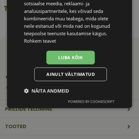
sotsiaalse meedia, reklaami- ja
Toote info
analüüsipartneritele, kes võivad seda
kombineerida muu teabega, mida olete
neile esitanud või mida nad on kogunud
teiepoolse teenuste kasutamise käigus.
Rohkem teavet
LUBA KÕIK
21. SAJANDI
KVALITEETNE
KIIRE
AINULT VÄLTIMATUD
OPTIKAKOGEMUS
TOOTEVALIK
TARNE
Vali ja telli
Tuntud
Saadame
mugavalt e-poest
kaubamärkide
mugavalt
NÄITA ANDMEID
originaaltooted
pakiautomaati
POWERED BY COOKIESCRIPT
Vajalik
Statistika
Turustamine
PRILLIDE TELLIMINE
TOOTED
Eelistused