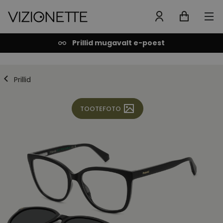
Prillid mugavalt e-poest
Prillid
TOOTEFOTO