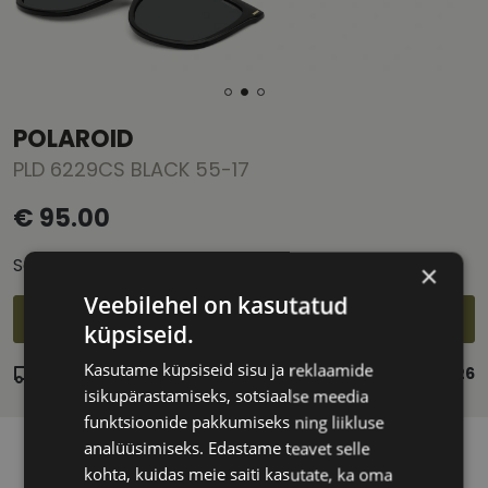
POLAROID
PLD 6229CS BLACK 55-17
€ 95.00
Saad
1
tükki
Ühiku hind
€ 95.00
×
Veebilehel on kasutatud
Vali läätsed
küpsiseid.
Kasutame küpsiseid sisu ja reklaamide
Laos
Eeldatav tarnekuupäev:
neljapäev 13. august 2026
isikupärastamiseks, sotsiaalse meedia
funktsioonide pakkumiseks ning liikluse
analüüsimiseks. Edastame teavet selle
kohta, kuidas meie saiti kasutate, ka oma