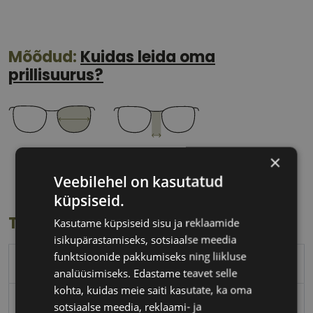
Mõõdud:
Kuidas leida oma
prillisuurus?
51 mm
21 mm
×
Klaasi laius
Ninavahe laius
Veebilehel on kasutatud
(mm)
(mm)
küpsiseid.
Toote info
Kasutame küpsiseid sisu ja reklaamide
isikupärastamiseks, sotsiaalse meedia
funktsioonide pakkumiseks ning liikluse
POLAROID
analüüsimiseks. Edastame teavet selle
kohta, kuidas meie saiti kasutate, ka oma
51-21
sotsiaalse meedia, reklaami- ja