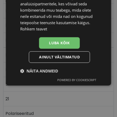
analüüsipartneritele, kes võivad seda
kombineerida muu teabega, mida olete
M
neile esitanud või mida nad on kogunud
teiepoolse teenuste kasutamise käigus.
black
Rohkem teavet
Plast
LUBA KÕIK
Ristkülik
AINULT VÄLTIMATUD
Naistele
NÄITA ANDMEID
POWERED BY COOKIESCRIPT
Vajalik
Statistika
Turustamine
51
21
Eelistused
Polariseeritud