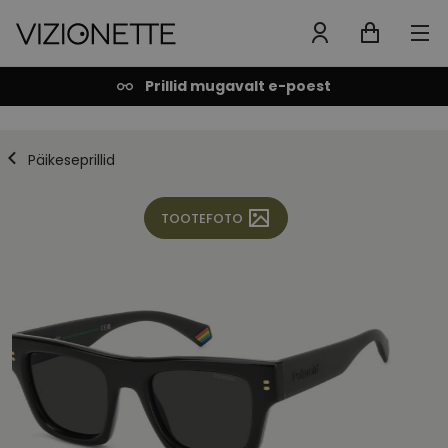
Prillid mugavalt e-poest
Päikeseprillid
TOOTEFOTO