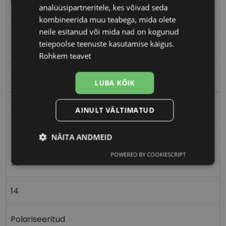
analüüsipartneritele, kes võivad seda
kombineerida muu teabega, mida olete
M
neile esitanud või mida nad on kogunud
teiepoolse teenuste kasutamise käigus.
blk/grey
Rohkem teavet
Plast
LUBA KÕIK
Ristkülik
AINULT VÄLTIMATUD
Naistele
NÄITA ANDMEID
POWERED BY COOKIESCRIPT
Vajalik
Statistika
Turustamine
56
14
Eelistused
Polariseeritud