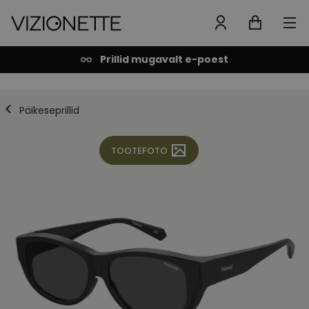
Prillid mugavalt e-poest
Päikeseprillid
TOOTEFOTO