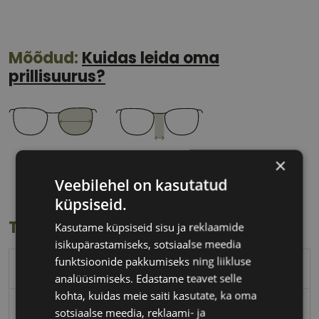
Mõõdud:
Kuidas leida oma
prillisuurus?
56 mm
14 mm
×
Klaasi laius
Ninavahe laius
Veebilehel on kasutatud
(mm)
(mm)
küpsiseid.
Toote info
Kasutame küpsiseid sisu ja reklaamide
isikupärastamiseks, sotsiaalse meedia
funktsioonide pakkumiseks ning liikluse
POLAROID
analüüsimiseks. Edastame teavet selle
kohta, kuidas meie saiti kasutate, ka oma
56-14
sotsiaalse meedia, reklaami- ja