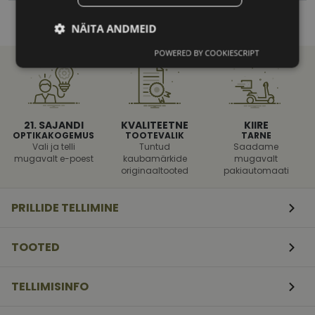
NÄITA ANDMEID
POWERED BY COOKIESCRIPT
Vajalik
Statistika
Turustamine
Eelistused
21. SAJANDI
KVALITEETNE
KIIRE
OPTIKAKOGEMUS
TOOTEVALIK
TARNE
Vali ja telli
Tuntud
Saadame
mugavalt e-poest
kaubamärkide
mugavalt
originaaltooted
pakiautomaati
PRILLIDE TELLIMINE
Vajalik
Statistika
Turustamine
Eelistused
TOOTED
Vajalikud küpsised aitavad parandada kodulehe
kasutamismugavust, võimaldades põhifunktsioone
nagu lehtedel navigeerimine ja juurdepääsu saidi
TELLIMISINFO
kaitstud aladele. Koduleht ei tööta ilma nende
küpsisteta korralikult.