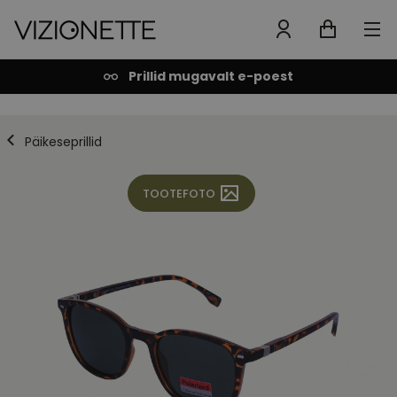
Prillid mugavalt e-poest
Päikeseprillid
TOOTEFOTO