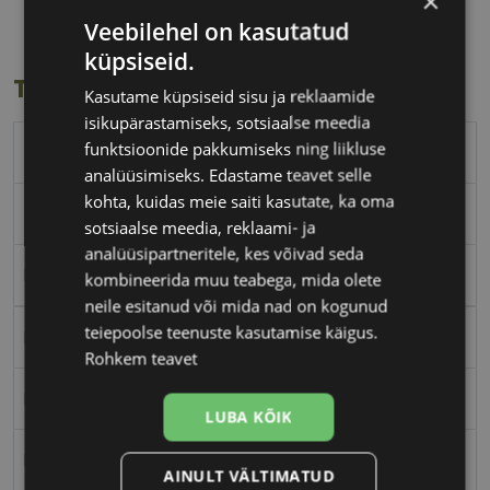
×
Veebilehel on kasutatud
küpsiseid.
Toote info
Kasutame küpsiseid sisu ja reklaamide
isikupärastamiseks, sotsiaalse meedia
funktsioonide pakkumiseks ning liikluse
POLARVIEW
analüüsimiseks. Edastame teavet selle
kohta, kuidas meie saiti kasutate, ka oma
brown tort
sotsiaalse meedia, reklaami- ja
analüüsipartneritele, kes võivad seda
Plast
kombineerida muu teabega, mida olete
neile esitanud või mida nad on kogunud
teiepoolse teenuste kasutamise käigus.
Ristkülik
Rohkem teavet
Naistele
LUBA KÕIK
Polariseeritud
AINULT VÄLTIMATUD