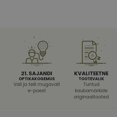
Vajalikud küpsised 
ja juurdepääsu saidi 
Nimi
shipping_country
CookieScriptConse
21. SAJANDI
KVALITEETNE
csrftoken
OPTIKAKOGEMUS
TOOTEVALIK
Vali ja telli mugavalt
Tuntud
e-poest
kaubamärkide
originaaltooted
Pakk
Nimi
Nimi
Dom
_ga
_gcl_au
Goog
.vizi