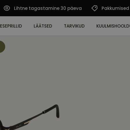
Lihtne tagastamine 30 päeva
Pakkumised
ESEPRILLID
LÄÄTSED
TARVIKUD
KUULMISHOOLD