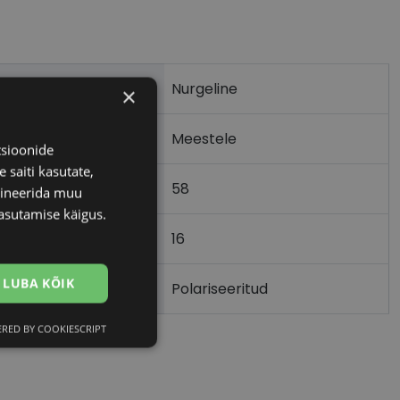
Nurgeline
×
Meestele
tsioonide
 saiti kasutate,
58
bineerida muu
asutamise käigus.
16
)
LUBA KÕIK
Polariseeritud
RED BY COOKIESCRIPT
Eelistused