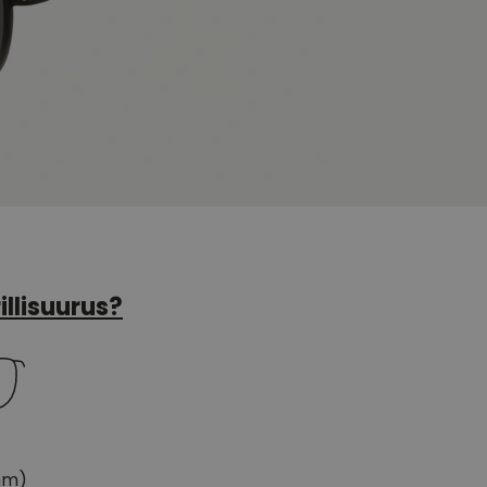
illisuurus?
mm)