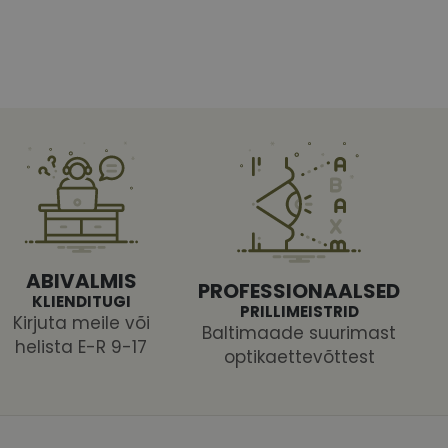
htedel navigeerimine
tajate küpsiste
 selleks, et Cookie-
ABIVALMIS
latvormiga. See on
PROFESSIONAALSED
arünnakute eest
KLIENDITUGI
PRILLIMEISTRID
Kirjuta meile või
Baltimaade suurimast
helista E-R 9-17
optikaettevõttest
 selle kohta,
ga - see on
mi kohta, mida
tavale