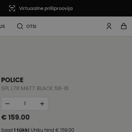
Virtuaalne prilliproovija
OTSI
US
OTSI
POLICE
SPL L78 MATT BLACK 58-16
€ 159.00
Saad
1
tükki
Ühiku hind
€ 159.00