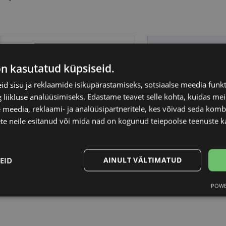
POLICE
Raami kuju
on kasutatud küpsiseid.
58-16
Kliendirühm
d sisu ja reklaamide isikupärastamiseks, sotsiaalse meedia funk
liikluse analüüsimiseks. Edastame teavet selle kohta, kuidas meie
L
Klaasi laius (mm)
 meedia, reklaami- ja analüüsipartneritele, kes võivad seda kom
te neile esitanud või mida nad on kogunud teiepoolse teenuste k
matt black
Ninavahe laius (mm
EID
AINULT VÄLTIMATUD
Metall
Klaasi pinnakate
POWE
Statistika
Turustamine