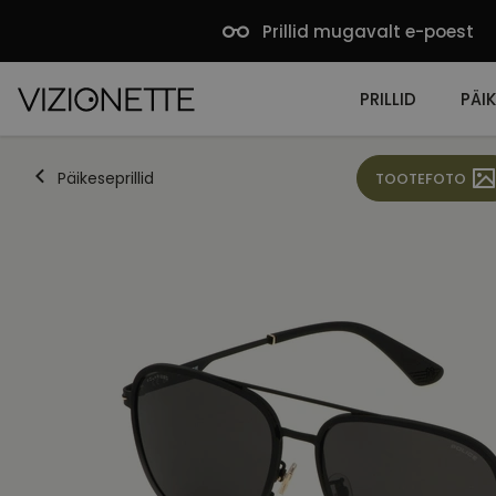
Prillid mugavalt e-poest
PRILLID
PÄIK
Päikeseprillid
TOOTEFOTO