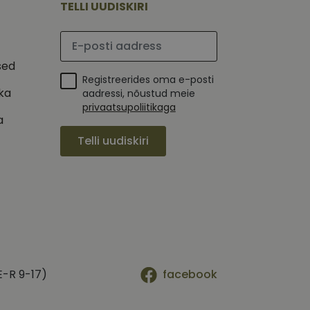
TELLI UUDISKIRI
ha.
te kasutajate
kult genereeritud
seda kasutatakse
 selle kohta,
Palun sisesta e-posti aadress
kampaaniate andmete
mi kohta, mida
ha.
sed
itamiseks.
et teha kindlaks,
Registreerides oma e-posti
ika
aadressi, nõustud meie
posti aadressi
 näiteks reaalajas
privaatsupoliitikaga
a
Telli uudiskiri
E-R 9-17)
facebook