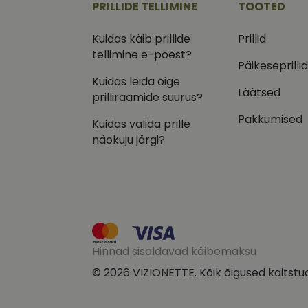
PRILLIDE TELLIMINE
TOOTED
IDE
Goog
Kuidas käib prillide
Prillid
.doub
tellimine e-poest?
Päikeseprilli
_ga_VQ82NFQ41G
test_cookie
Goog
.doub
Kuidas leida õige
Läätsed
prilliraamide suurus?
__kla_id
_fbp
Meta
Inc.
Pakkumised
.vizi
Kuidas valida prille
näokuju järgi?
Hinnad sisaldavad käibemaksu
© 2026 VIZIONETTE. Kõik õigused kaitstu