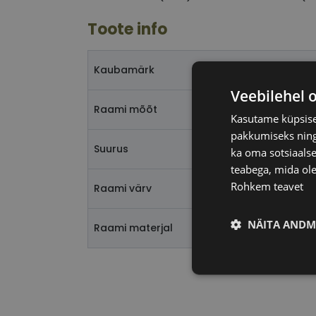
Toote info
Kaubamärk
Veebilehel 
Raami mõõt
Kasutame küpsisei
pakkumiseks ning 
Suurus
ka oma sotsiaalse
teabega, mida ole
Rohkem teavet
Raami värv
NÄITA ANDM
Raami materjal
Vajalik