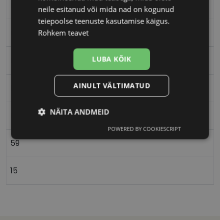
L
neile esitanud või mida nad on kogunud
teiepoolse teenuste kasutamise käigus.
ruthenium
Rohkem teavet
LUBA KÕIK
Metall
AINULT VÄLTIMATUD
Ristkülik
NÄITA ANDMEID
Naistele
POWERED BY COOKIESCRIPT
Vajalik
Statistika
Turustamine
59
15
Eelistused