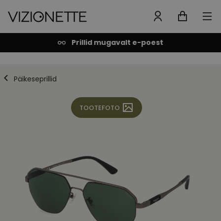
Prillid mugavalt e-poest
Päikeseprillid
TOOTEFOTO