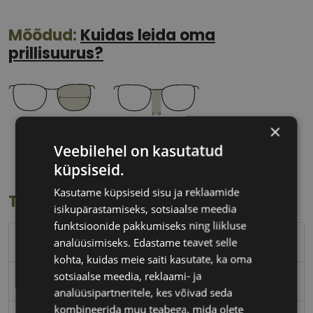
Mõõdud:
Kuidas leida oma
prillisuurus?
×
59 mm
15 mm
Veebilehel on kasutatud
Klaasi laius
Ninavahe laius
küpsiseid.
(mm)
(mm)
Kasutame küpsiseid sisu ja reklaamide
Toote info
isikupärastamiseks, sotsiaalse meedia
funktsioonide pakkumiseks ning liikluse
POLICE
analüüsimiseks. Edastame teavet selle
kohta, kuidas meie saiti kasutate, ka oma
sotsiaalse meedia, reklaami- ja
59-15
analüüsipartneritele, kes võivad seda
kombineerida muu teabega, mida olete