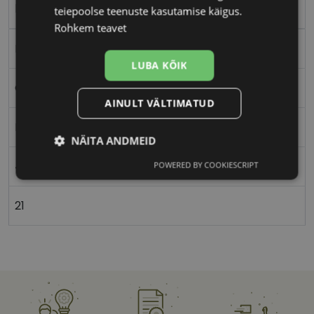
brown tort
teiepoolse teenuste kasutamise käigus.
Rohkem teavet
Plast
LUBA KÕIK
Ovaalne/ümar
AINULT VÄLTIMATUD
Meestele
NÄITA ANDMEID
49
POWERED BY COOKIESCRIPT
Vajalik
Statistika
Turustamine
21
Eelistused