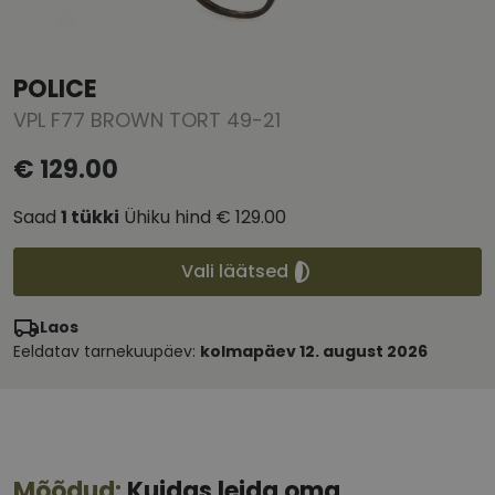
POLICE
VPL F77 BROWN TORT 49-21
€ 129.00
Saad
1
tükki
Ühiku hind
€ 129.00
Vali läätsed
Laos
Eeldatav tarnekuupäev:
kolmapäev 12. august 2026
Mõõdud:
Kuidas leida oma