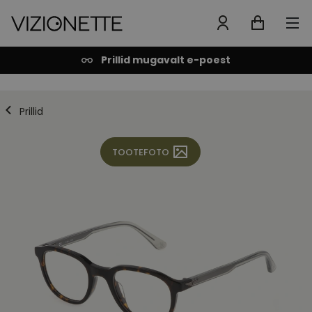
Prillid mugavalt e-poest
Prillid
TOOTEFOTO