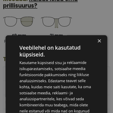
prillisuurus?
49 mm
21 mm
×
Prilliläätse laius
Ninavahe laius
Veebilehel on kasutatud
(mm)
(mm)
küpsiseid.
Toote info
Kasutame küpsiseid sisu ja reklaamide
isikupärastamiseks, sotsiaalse meedia
POLICE
funktsioonide pakkumiseks ning liikluse
analüüsimiseks. Edastame teavet selle
kohta, kuidas meie saiti kasutate, ka oma
49-21
sotsiaalse meedia, reklaami- ja
analüüsipartneritele, kes võivad seda
M
kombineerida muu teabega, mida olete
neile esitanud või mida nad on kogunud