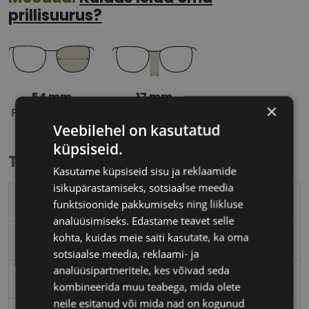
prillisuurus?
54 mm
17 mm
×
Prilliläätse laius
Ninavahe laius
Veebilehel on kasutatud
(mm)
(mm)
küpsiseid.
Toote info
Kasutame küpsiseid sisu ja reklaamide
isikupärastamiseks, sotsiaalse meedia
POLICE
funktsioonide pakkumiseks ning liikluse
analüüsimiseks. Edastame teavet selle
kohta, kuidas meie saiti kasutate, ka oma
54-17
sotsiaalse meedia, reklaami- ja
analüüsipartneritele, kes võivad seda
M
kombineerida muu teabega, mida olete
neile esitanud või mida nad on kogunud