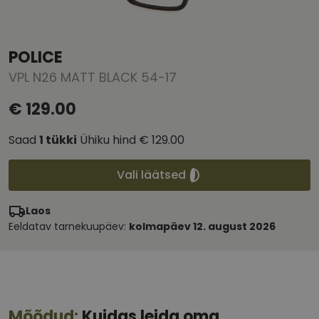
POLICE
VPL N26 MATT BLACK 54-17
€ 129.00
Saad
1
tükki
Ühiku hind
€ 129.00
Vali läätsed
Laos
Eeldatav tarnekuupäev:
kolmapäev 12. august 2026
Mõõdud:
Kuidas leida oma