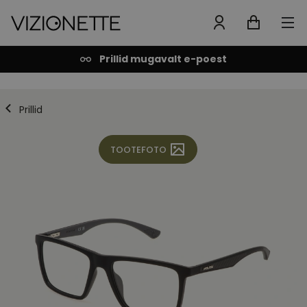
Prillid mugavalt e-poest
Prillid
TOOTEFOTO