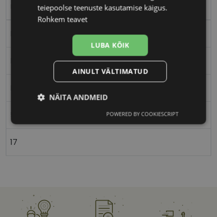
matt black
teiepoolse teenuste kasutamise käigus.
Rohkem teavet
Plast
LUBA KÕIK
Nurgeline
AINULT VÄLTIMATUD
Meestele
NÄITA ANDMEID
54
POWERED BY COOKIESCRIPT
Vajalik
Statistika
Turustamine
17
Eelistused