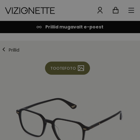
Prillid mugavalt e-poest
Prillid
TOOTEFOTO