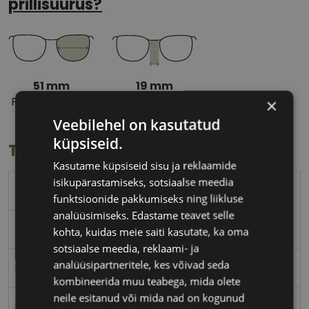
prillisuurus?
51 mm
19 mm
Prilliläätse laius
Ninavahe laius
×
(mm)
(mm)
Veebilehel on kasutatud
küpsiseid.
Toote info
Kasutame küpsiseid sisu ja reklaamide
isikupärastamiseks, sotsiaalse meedia
POLICE
funktsioonide pakkumiseks ning liikluse
analüüsimiseks. Edastame teavet selle
51-19
kohta, kuidas meie saiti kasutate, ka oma
sotsiaalse meedia, reklaami- ja
analüüsipartneritele, kes võivad seda
M
kombineerida muu teabega, mida olete
neile esitanud või mida nad on kogunud
black