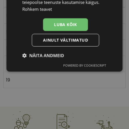
teiepoolse teenuste kasutamise käigus.
Rohkem teavet
Plast
LUBA KÕIK
Nurgeline
AINULT VÄLTIMATUD
Meestele
NÄITA ANDMEID
51
POWERED BY COOKIESCRIPT
Vajalik
Statistika
Turustamine
19
Eelistused