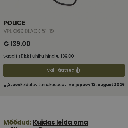
POLICE
VPL Q69 BLACK 51-19
€ 139.00
Saad
1
tükki
Ühiku hind
€ 139.00
Vali läätsed
Laos
Eeldatav tarnekuupäev:
neljapäev 13. august 2026
Mõõdud:
Kuidas leida oma