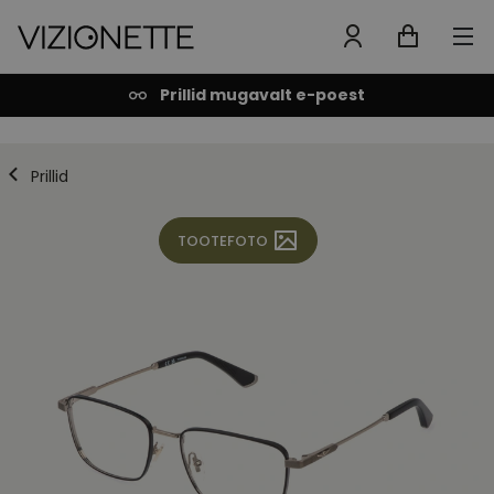
Prillid mugavalt e-poest
Prillid
TOOTEFOTO