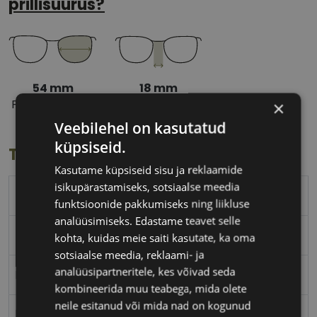
prillisuurus?
54 mm
18 mm
Prilliläätse laius
Ninavahe laius
×
(mm)
(mm)
Veebilehel on kasutatud
küpsiseid.
Toote info
Kasutame küpsiseid sisu ja reklaamide
isikupärastamiseks, sotsiaalse meedia
POLICE
funktsioonide pakkumiseks ning liikluse
analüüsimiseks. Edastame teavet selle
54-18
kohta, kuidas meie saiti kasutate, ka oma
sotsiaalse meedia, reklaami- ja
analüüsipartneritele, kes võivad seda
M
kombineerida muu teabega, mida olete
neile esitanud või mida nad on kogunud
black