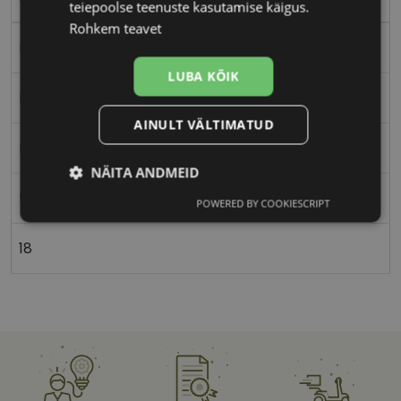
teiepoolse teenuste kasutamise käigus.
Rohkem teavet
Metall
LUBA KÕIK
Ristkülik
AINULT VÄLTIMATUD
Meestele
NÄITA ANDMEID
54
POWERED BY COOKIESCRIPT
Vajalik
Statistika
Turustamine
18
Eelistused