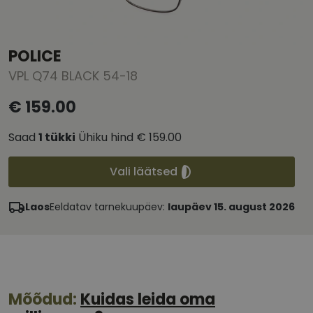
POLICE
VPL Q74 BLACK 54-18
€ 159.00
Saad
1
tükki
Ühiku hind
€ 159.00
Vali läätsed
Laos
Eeldatav tarnekuupäev:
laupäev 15. august 2026
Mõõdud:
Kuidas leida oma