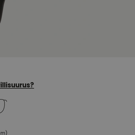
illisuurus?
mm)