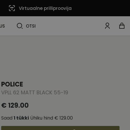
Virtuaalne prilliproovija
OTSI
US
OTSI
POLICE
VPLL 62 MATT BLACK 55-19
€ 129.00
Saad
1
tükki
Ühiku hind
€ 129.00