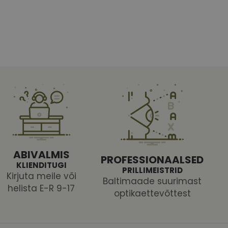
htedel navigeerimine
tajate küpsiste
 selleks, et Cookie-
latvormiga. See on
ABIVALMIS
PROFESSIONAALSED
arünnakute eest
KLIENDITUGI
PRILLIMEISTRID
Kirjuta meile või
Baltimaade suurimast
helista E-R 9-17
optikaettevõttest
 selle kohta,
ga - see on