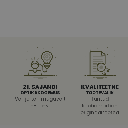
Vajalikud küpsised 
ja juurdepääsu saidi 
Nimi
shipping_country
CookieScriptConse
csrftoken
21. SAJANDI
KVALITEETNE
OPTIKAKOGEMUS
TOOTEVALIK
Vali ja telli mugavalt
Tuntud
e-poest
kaubamärkide
originaaltooted
Pakk
Nimi
Nimi
Dom
_ga
_gcl_au
Goog