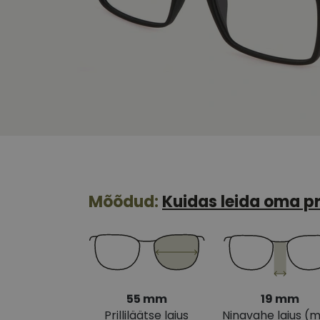
Mõõdud:
Kuidas leida oma pr
55 mm
19 mm
Prilliläätse laius
Ninavahe laius (