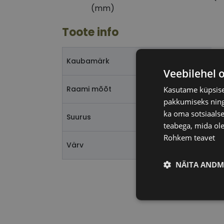
(mm)
Toote info
P
Kaubamärk
Veebilehel 
5
Raami mõõt
Kasutame küpsisei
pakkumiseks ning 
ka oma sotsiaalse
L
Suurus
teabega, mida ole
Rohkem teavet
m
Värv
NÄITA ANDM
Vajalik