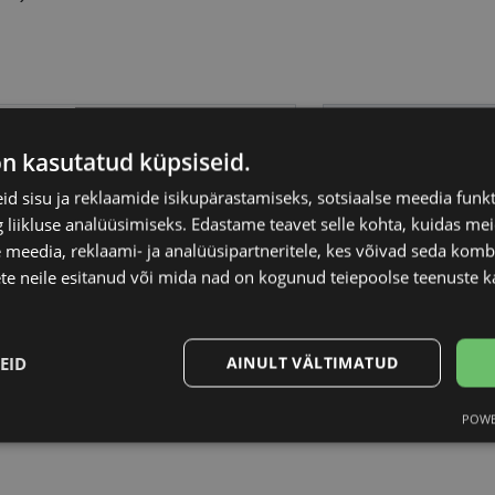
OLICE
Raami materjal
on kasutatud küpsiseid.
5-19
Raami kuju
d sisu ja reklaamide isikupärastamiseks, sotsiaalse meedia funk
liikluse analüüsimiseks. Edastame teavet selle kohta, kuidas meie
 meedia, reklaami- ja analüüsipartneritele, kes võivad seda kom
Kliendirühm
te neile esitanud või mida nad on kogunud teiepoolse teenuste k
att black
Prilliläätse laius (m
EID
AINULT VÄLTIMATUD
Ninavahe laius (mm
POWE
Statistika
Turustamine