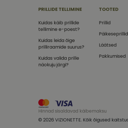
.vizi
PRILLIDE TELLIMINE
TOOTED
IDE
Goog
.doub
Kuidas käib prillide
Prillid
tellimine e-poest?
_ga_VQ82NFQ41G
test_cookie
Goog
Päikeseprilli
.doub
Kuidas leida õige
__kla_id
Läätsed
_fbp
Meta
prilliraamide suurus?
Inc.
.vizi
Pakkumised
Kuidas valida prille
näokuju järgi?
Hinnad sisaldavad käibemaksu
© 2026 VIZIONETTE. Kõik õigused kaitstu