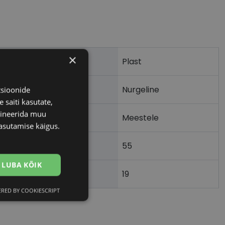
×
Plast
Nurgeline
tsioonide
 saiti kasutate,
bineerida muu
Meestele
asutamise käigus.
55
m)
LUBA KÕIK
19
)
RED BY COOKIESCRIPT
Eelistused