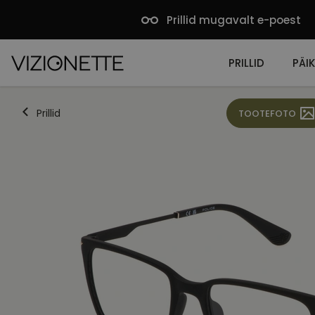
Prillid mugavalt e-poest
PRILLID
PÄIK
Prillid
TOOTEFOTO