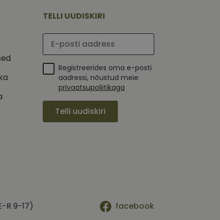
mi kohta, mida
tavale
ha.
te kasutajate
TELLI UUDISKIRI
kult genereeritud
seda kasutatakse
 selle kohta,
kampaaniate andmete
mi kohta, mida
Palun sisesta e-posti aadress
ha.
itamiseks.
et teha kindlaks,
sed
Registreerides oma e-posti
posti aadressi
ika
 näiteks reaalajas
aadressi, nõustud meie
privaatsupoliitikaga
a
Telli uudiskiri
E-R 9-17)
facebook