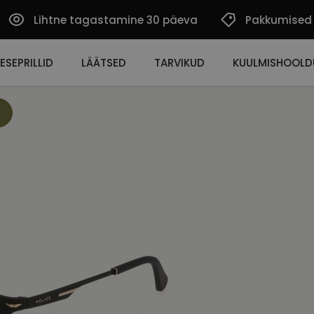
Lihtne tagastamine 30 päeva
Pakkumised
ESEPRILLID
LÄÄTSED
TARVIKUD
KUULMISHOOLD