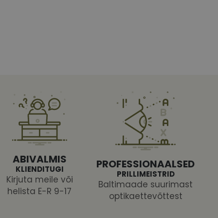
htedel navigeerimine
tajate küpsiste
 selleks, et Cookie-
latvormiga. See on
ABIVALMIS
arünnakute eest
PROFESSIONAALSED
KLIENDITUGI
PRILLIMEISTRID
Kirjuta meile või
Baltimaade suurimast
helista E-R 9-17
optikaettevõttest