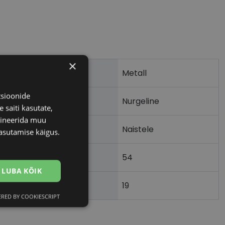
×
Metall
tsioonide
Nurgeline
 saiti kasutate,
bineerida muu
Naistele
asutamise käigus.
54
m)
LUBA KÕIK
19
)
RED BY COOKIESCRIPT
Eelistused