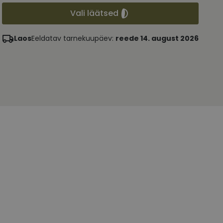
Vali läätsed
Laos
Eeldatav tarnekuupäev:
reede 14. august 2026