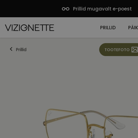
Prillid mugavalt e-poest
PRILLID
PÄIK
Prillid
TOOTEFOTO