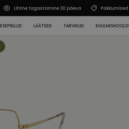
Lihtne tagastamine 30 päeva
Pakkumised
ESEPRILLID
LÄÄTSED
TARVIKUD
KUULMISHOOLD