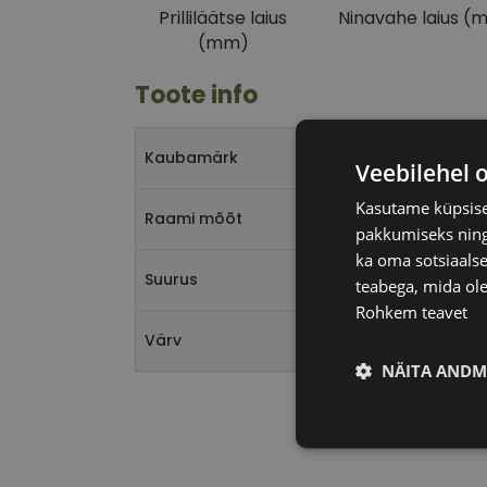
Prilliläätse laius
Ninavahe laius (
(mm)
Toote info
Kaubamärk
Veebilehel 
Kasutame küpsisei
Raami mõõt
pakkumiseks ning 
ka oma sotsiaalse
Suurus
teabega, mida ole
Rohkem teavet
Värv
NÄITA ANDM
Vajalik