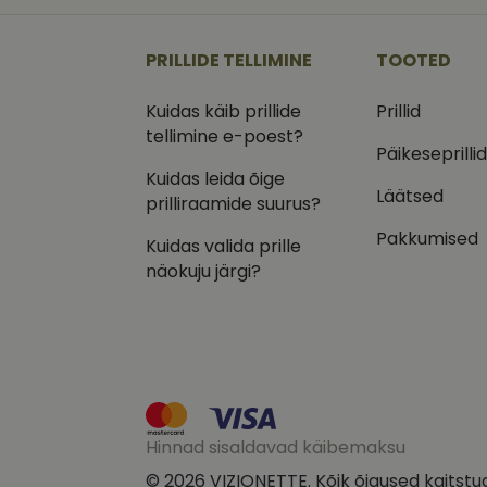
_ga
_gcl_au
Goog
.vizi
PRILLIDE TELLIMINE
TOOTED
IDE
Goog
.doub
Kuidas käib prillide
Prillid
_ga_VQ82NFQ41G
tellimine e-poest?
test_cookie
Goog
.doub
Päikeseprilli
Kuidas leida õige
__kla_id
_fbp
Meta
Läätsed
Inc.
prilliraamide suurus?
.vizi
Pakkumised
Kuidas valida prille
näokuju järgi?
Hinnad sisaldavad käibemaksu
© 2026 VIZIONETTE. Kõik õigused kaitstu