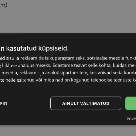
mm)
RAY-BAN
Raami materjal
on kasutatud küpsiseid.
d sisu ja reklaamide isikupärastamiseks, sotsiaalse meedia funk
54-19
Raami kuju
liikluse analüüsimiseks. Edastame teavet selle kohta, kuidas meie
 meedia, reklaami- ja analüüsipartneritele, kes võivad seda kom
L
Kliendirühm
te neile esitanud või mida nad on kogunud teiepoolse teenuste k
gold
Prilliläätse laius (m
EID
AINULT VÄLTIMATUD
Ninavahe laius (mm
POWE
Statistika
Turustamine