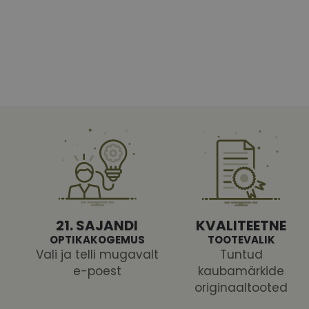
Vajalikud küpsised 
ja juurdepääsu saidi 
Nimi
shipping_country
CookieScriptConse
csrftoken
21. SAJANDI
KVALITEETNE
OPTIKAKOGEMUS
TOOTEVALIK
Vali ja telli mugavalt
Tuntud
e-poest
kaubamärkide
Pakk
originaaltooted
Nimi
Nimi
Dom