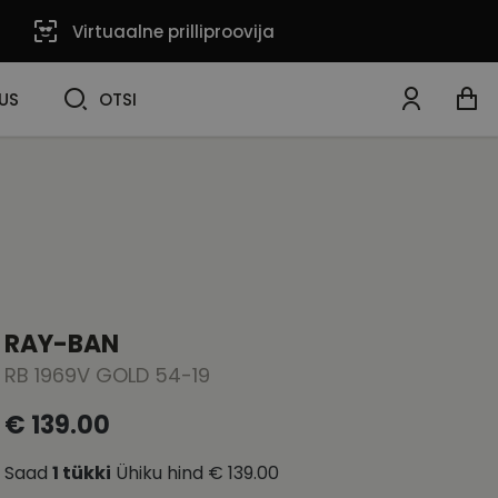
Virtuaalne prilliproovija
OTSI
US
OTSI
RAY-BAN
RB 1969V GOLD 54-19
€ 139.00
Saad
1
tükki
Ühiku hind
€ 139.00