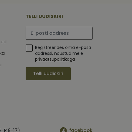
 selle kohta,
ga - see on
mi kohta, mida
tavale
ha.
te kasutajate
kult genereeritud
TELLI UUDISKIRI
seda kasutatakse
 selle kohta,
kampaaniate andmete
mi kohta, mida
ha.
Palun sisesta e-posti aadress
itamiseks.
et teha kindlaks,
sed
Registreerides oma e-posti
posti aadressi
 näiteks reaalajas
ika
aadressi, nõustud meie
privaatsupoliitikaga
a
Telli uudiskiri
E-R 9-17)
facebook