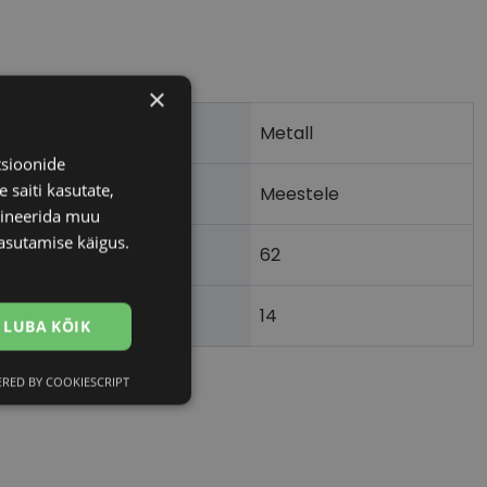
×
Metall
tsioonide
 saiti kasutate,
Meestele
bineerida muu
asutamise käigus.
62
14
)
LUBA KÕIK
RED BY COOKIESCRIPT
Eelistused