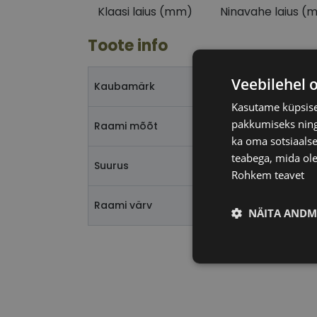
Klaasi laius (mm)
Ninavahe laius (
Toote info
Veebilehel 
Kaubamärk
Kasutame küpsisei
pakkumiseks ning 
Raami mõõt
ka oma sotsiaalse
teabega, mida ole
Suurus
Rohkem teavet
Raami värv
NÄITA ANDM
Vajalik