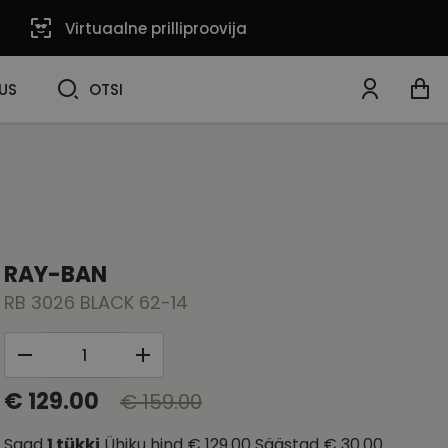
Virtuaalne prilliproovija
OTSI
US
OTSI
RAY-BAN
RB 3026 BLACK 62-14
€ 129.00
€ 159.00
Saad
1
tükki
Ühiku hind
€ 129.00
Säästad
€ 30.00