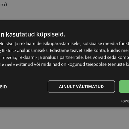
mm)
on kasutatud küpsiseid.
RAY-BAN
Raami materjal
d sisu ja reklaamide isikupärastamiseks, sotsiaalse meedia funk
liikluse analüüsimiseks. Edastame teavet selle kohta, kuidas meie
62-14
Kliendirühm
 meedia, reklaami- ja analüüsipartneritele, kes võivad seda kom
te neile esitanud või mida nad on kogunud teiepoolse teenuste k
XL
Klaasi laius (mm)
black
Ninavahe laius (mm
EID
AINULT VÄLTIMATUD
POWE
Statistika
Turustamine