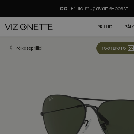
Prillid mugavalt e-poest
PRILLID
PÄIK
Päikeseprillid
TOOTEFOTO