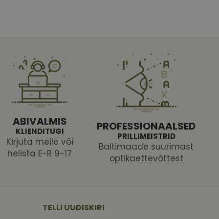
htedel navigeerimine
tajate küpsiste
 selleks, et Cookie-
ABIVALMIS
PROFESSIONAALSED
KLIENDITUGI
latvormiga. See on
PRILLIMEISTRID
arünnakute eest
Kirjuta meile või
Baltimaade suurimast
helista E-R 9-17
optikaettevõttest
 selle kohta,
ga - see on
TELLI UUDISKIRI
mi kohta, mida
tavale
ha.
te kasutajate