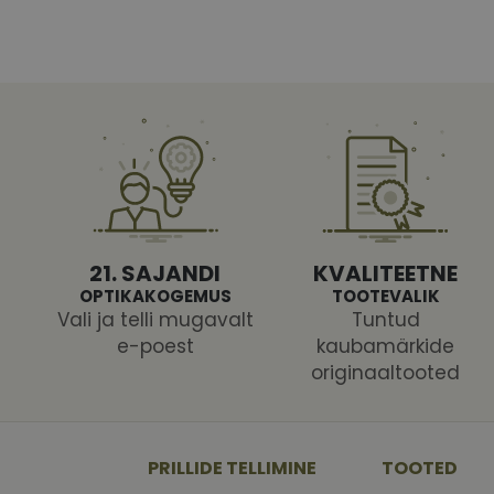
Vajalikud küpsised 
ja juurdepääsu saidi 
Nimi
shipping_country
CookieScriptConse
21. SAJANDI
KVALITEETNE
OPTIKAKOGEMUS
TOOTEVALIK
csrftoken
Vali ja telli mugavalt
Tuntud
e-poest
kaubamärkide
originaaltooted
Pakk
Nimi
Nimi
Dom
_ga
_gcl_au
Goog
PRILLIDE TELLIMINE
TOOTED
.vizi