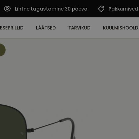
Lihtne tagastamine 30 päeva
Pakkumised
ESEPRILLID
LÄÄTSED
TARVIKUD
KUULMISHOOLD