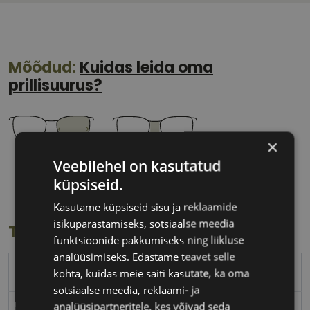
Mõõdud:
Kuidas leida oma
prillisuurus?
×
Veebilehel on kasutatud
51 mm
20 mm
küpsiseid.
Klaasi laius
Ninavahe laius
(mm)
(mm)
Kasutame küpsiseid sisu ja reklaamide
isikupärastamiseks, sotsiaalse meedia
Toote info
funktsioonide pakkumiseks ning liikluse
analüüsimiseks. Edastame teavet selle
RAY-BAN
kohta, kuidas meie saiti kasutate, ka oma
sotsiaalse meedia, reklaami- ja
analüüsipartneritele, kes võivad seda