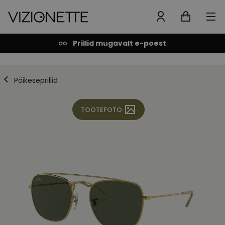
Prillid mugavalt e-poest
Päikeseprillid
TOOTEFOTO