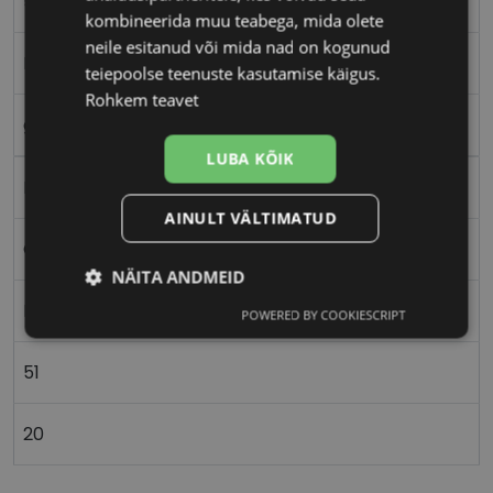
51-20
kombineerida muu teabega, mida olete
neile esitanud või mida nad on kogunud
M
teiepoolse teenuste kasutamise käigus.
Rohkem teavet
gold
LUBA KÕIK
Metall
AINULT VÄLTIMATUD
Ovaalne/ümar
NÄITA ANDMEID
Meestele
POWERED BY COOKIESCRIPT
Vajalik
Statistika
Turustamine
51
Eelistused
20