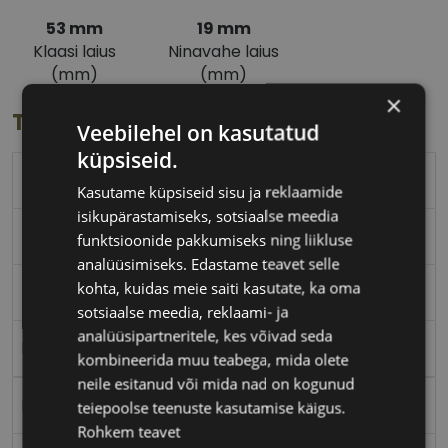
53 mm
19 mm
Klaasi laius
Ninavahe laius
(mm)
(mm)
×
Toote info
Veebilehel on kasutatud
küpsiseid.
RAY-BAN
Kasutame küpsiseid sisu ja reklaamide
isikupärastamiseks, sotsiaalse meedia
53-19
funktsioonide pakkumiseks ning liikluse
analüüsimiseks. Edastame teavet selle
kohta, kuidas meie saiti kasutate, ka oma
M
sotsiaalse meedia, reklaami- ja
analüüsipartneritele, kes võivad seda
beige
kombineerida muu teabega, mida olete
neile esitanud või mida nad on kogunud
Plast
teiepoolse teenuste kasutamise käigus.
Rohkem teavet