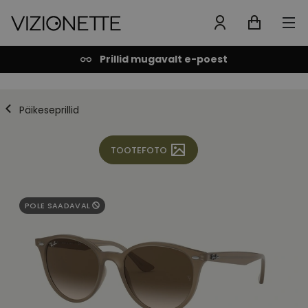
Prillid mugavalt e-poest
Päikeseprillid
TOOTEFOTO
POLE SAADAVAL