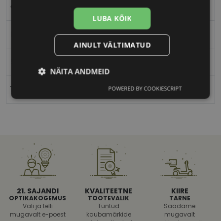
Ovaalne/ümar
LUBA KÕIK
Naistele
AINULT VÄLTIMATUD
53
NÄITA ANDMEID
19
POWERED BY COOKIESCRIPT
Vajalik
Statistika
Turustamine
Eelistused
21. SAJANDI
KVALITEETNE
KIIRE
OPTIKAKOGEMUS
TOOTEVALIK
TARNE
Vajalik
Statistika
Turustamine
Vali ja telli
Tuntud
Saadame
mugavalt e-poest
kaubamärkide
mugavalt
Eelistused