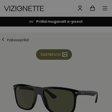
Prillid mugavalt e-poest
Päikeseprillid
TOOTEFOTO