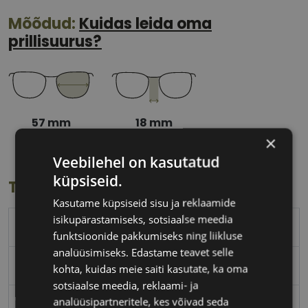
Mõõdud:
Kuidas leida oma
prillisuurus?
57 mm
18 mm
Klaasi laius
Ninavahe laius
×
(mm)
(mm)
Veebilehel on kasutatud
küpsiseid.
Toote info
Kasutame küpsiseid sisu ja reklaamide
isikupärastamiseks, sotsiaalse meedia
RAY-BAN
funktsioonide pakkumiseks ning liikluse
analüüsimiseks. Edastame teavet selle
57-18
kohta, kuidas meie saiti kasutate, ka oma
sotsiaalse meedia, reklaami- ja
analüüsipartneritele, kes võivad seda
L