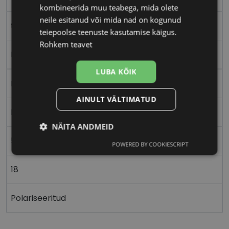
kombineerida muu teabega, mida olete
neile esitanud või mida nad on kogunud
tort
teiepoolse teenuste kasutamise käigus.
Rohkem teavet
Plast
LUBA KÕIK
Nurgeline
AINULT VÄLTIMATUD
Meestele
NÄITA ANDMEID
57
POWERED BY COOKIESCRIPT
Vajalik
Statistika
Turustamine
18
Eelistused
Polariseeritud