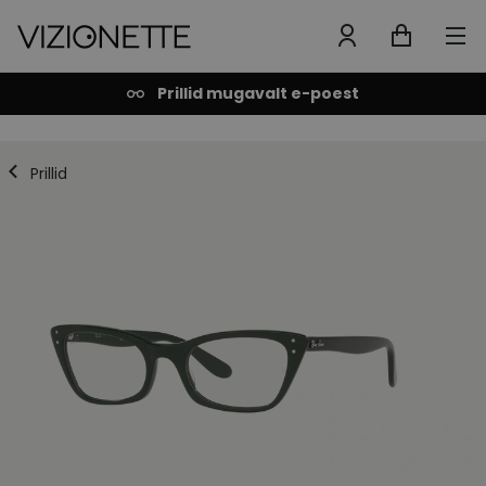
Prillid mugavalt e-poest
Prillid