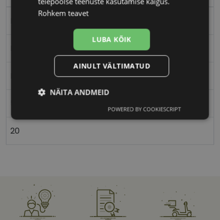
teiepoolse teenuste kasutamise käigus.
Rohkem teavet
Plast
LUBA KÕIK
Ristkülik
AINULT VÄLTIMATUD
Naistele
NÄITA ANDMEID
51
POWERED BY COOKIESCRIPT
Vajalik
Statistika
Turustamine
20
Eelistused