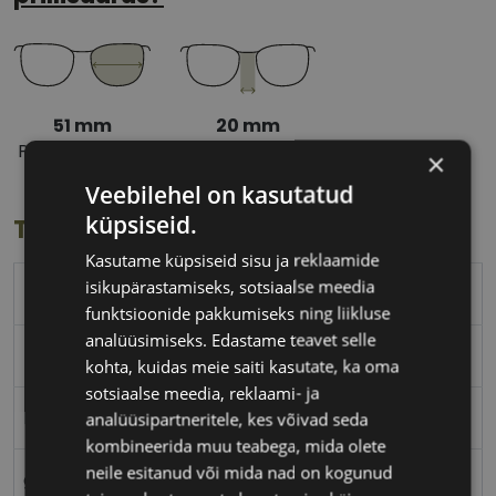
51 mm
20 mm
Prilliläätse laius
Ninavahe laius
×
(mm)
(mm)
Veebilehel on kasutatud
küpsiseid.
Toote info
Kasutame küpsiseid sisu ja reklaamide
isikupärastamiseks, sotsiaalse meedia
RAY-BAN
funktsioonide pakkumiseks ning liikluse
analüüsimiseks. Edastame teavet selle
51-20
kohta, kuidas meie saiti kasutate, ka oma
sotsiaalse meedia, reklaami- ja
M
analüüsipartneritele, kes võivad seda
kombineerida muu teabega, mida olete
neile esitanud või mida nad on kogunud
green