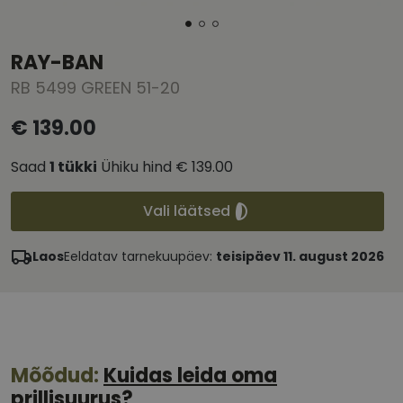
RAY-BAN
RB 5499 GREEN 51-20
€ 139.00
Saad
1
tükki
Ühiku hind
€ 139.00
Vali läätsed
Laos
Eeldatav tarnekuupäev:
teisipäev 11. august 2026
Mõõdud:
Kuidas leida oma
prillisuurus?