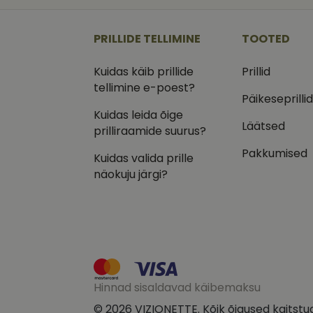
_ga
_gcl_au
Goog
.vizi
PRILLIDE TELLIMINE
TOOTED
IDE
Goog
.doub
Kuidas käib prillide
Prillid
_ga_VQ82NFQ41G
tellimine e-poest?
test_cookie
Goog
.doub
Päikeseprilli
Kuidas leida õige
__kla_id
_fbp
Meta
Läätsed
Inc.
prilliraamide suurus?
.vizi
Pakkumised
Kuidas valida prille
näokuju järgi?
Hinnad sisaldavad käibemaksu
© 2026 VIZIONETTE. Kõik õigused kaitstu