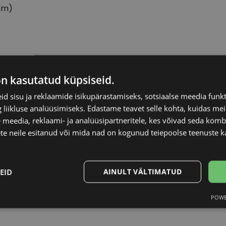
mm)
RAY-BAN
Raami materjal
on kasutatud küpsiseid.
d sisu ja reklaamide isikupärastamiseks, sotsiaalse meedia funk
55-20
Raami kuju
liikluse analüüsimiseks. Edastame teavet selle kohta, kuidas meie
 meedia, reklaami- ja analüüsipartneritele, kes võivad seda kom
L
Kliendirühm
te neile esitanud või mida nad on kogunud teiepoolse teenuste k
blue
Prilliläätse laius (m
EID
AINULT VÄLTIMATUD
Ninavahe laius (mm
POWE
Statistika
Turustamine