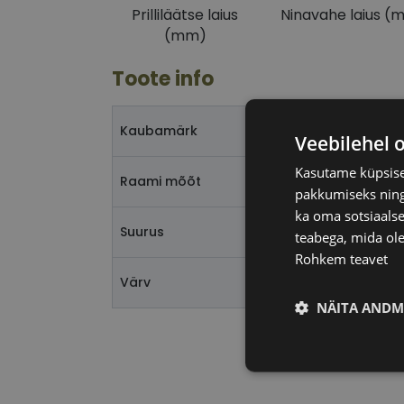
Prilliläätse laius
Ninavahe laius (
(mm)
Toote info
Kaubamärk
Veebilehel 
Kasutame küpsisei
Raami mõõt
pakkumiseks ning 
ka oma sotsiaalse
Suurus
teabega, mida ole
Rohkem teavet
Värv
NÄITA ANDM
Vajalik