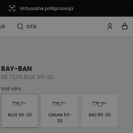
Virtuaalne prilliproovija
OTSI
US
OTSI
RAY-BAN
RB 7209 BLUE 55-20
Vali värv
BLUE 55-20
CREAM 53-
RED 55-20
20