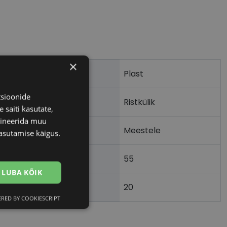
×
Plast
tsioonide
Ristkülik
 saiti kasutate,
bineerida muu
Meestele
asutamise käigus.
55
m)
LUBA KÕIK
20
)
RED BY COOKIESCRIPT
Eelistused