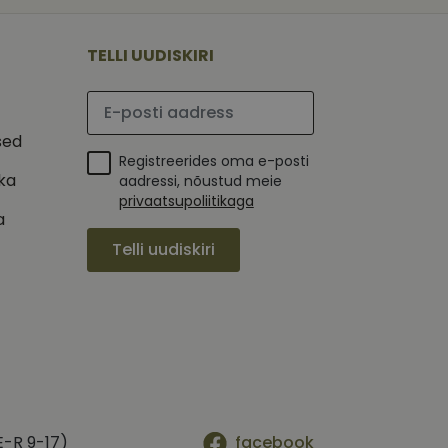
 selle kohta,
ga - see on
mi kohta, mida
tavale
ha.
te kasutajate
kult genereeritud
TELLI UUDISKIRI
seda kasutatakse
 selle kohta,
kampaaniate andmete
mi kohta, mida
ha.
Palun sisesta e-posti aadress
itamiseks.
et teha kindlaks,
sed
Registreerides oma e-posti
posti aadressi
 näiteks reaalajas
ika
aadressi, nõustud meie
privaatsupoliitikaga
a
Telli uudiskiri
E-R 9-17)
facebook