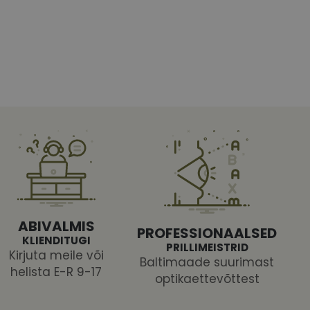
htedel navigeerimine
tajate küpsiste
 selleks, et Cookie-
latvormiga. See on
ABIVALMIS
arünnakute eest
PROFESSIONAALSED
KLIENDITUGI
PRILLIMEISTRID
Kirjuta meile või
Baltimaade suurimast
helista E-R 9-17
optikaettevõttest