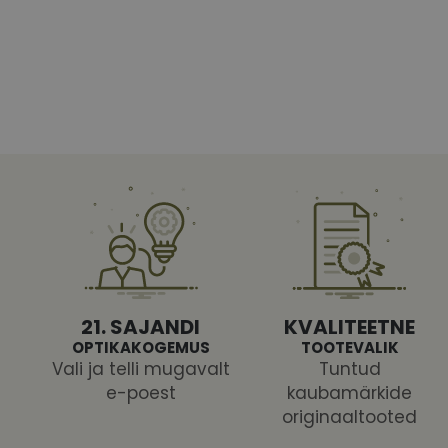
Vajalikud küpsised 
ja juurdepääsu saidi 
Nimi
shipping_country
CookieScriptConse
csrftoken
21. SAJANDI
KVALITEETNE
OPTIKAKOGEMUS
TOOTEVALIK
Vali ja telli mugavalt
Tuntud
e-poest
kaubamärkide
Pakk
originaaltooted
Nimi
Nimi
Dom