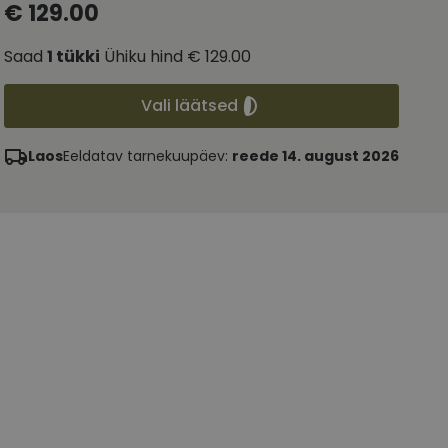
€ 129.00
Saad
1
tükki
Ühiku hind
€ 129.00
Vali läätsed
Laos
Eeldatav tarnekuupäev:
reede 14. august 2026