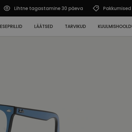
Lihtne tagastamine 30 päeva
Pakkumised
ESEPRILLID
LÄÄTSED
TARVIKUD
KUULMISHOOLD