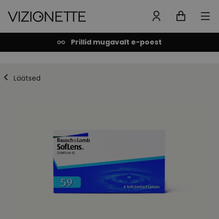
Prillid mugavalt e-poest
Läätsed