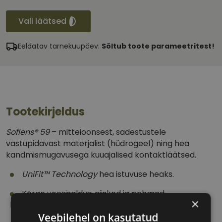
Vali läätsed
Eeldatav tarnekuupäev:
Sõltub toote parameetritest!
Tootekirjeldus
Soflens
®
59
– m
itteioonsest, sadestustele
vastupidavast materjalist (hüdrogeel) ning hea
kandmismugavusega kuuajalised kontaktläätsed.
UniFit
™
Technology
hea istuvuse heaks.
Kõrge veesisaldus: niisked ja pehmed
×
kontaktläätsed.
Veebilehel on kasutatud