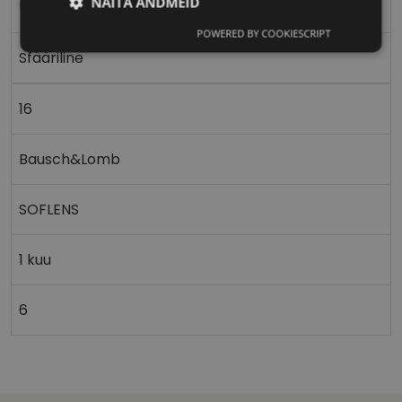
NÄITA ANDMEID
59%
POWERED BY COOKIESCRIPT
Vajalik
Statistika
Turustamine
Sfääriline
16
Eelistused
Bausch&Lomb
SOFLENS
Vajalik
Statistika
Turustamine
1 kuu
Eelistused
Vajalikud küpsised aitavad parandada kodulehe
6
kasutamismugavust, võimaldades põhifunktsioone
nagu lehtedel navigeerimine ja juurdepääsu saidi
kaitstud aladele. Koduleht ei tööta ilma nende
küpsisteta korralikult.
shipping_country
vizionette.ee
1 aasta