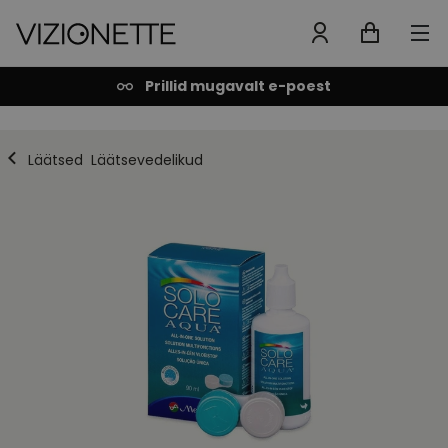
Prillid mugavalt e-poest
Läätsed
Läätsevedelikud