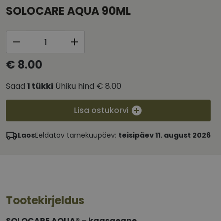
SOLOCARE AQUA 90ML
€ 8.00
Saad
1
tükki
Ühiku hind
€ 8.00
Lisa ostukorvi
Laos
Eeldatav tarnekuupäev:
teisipäev 11. august 2026
Tootekirjeldus
SOLOCARE AQUA® – kaasaegne