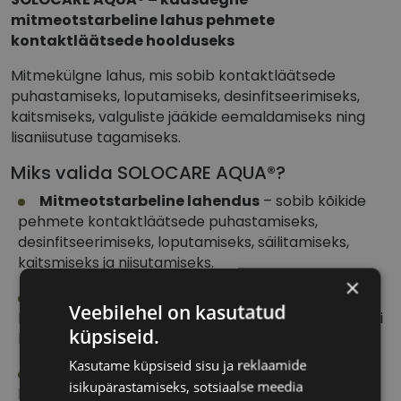
mitmeotstarbeline lahus pehmete
kontaktläätsede hoolduseks
Mitmekülgne lahus, mis sobib kontaktläätsede
puhastamiseks, loputamiseks, desinfitseerimiseks,
kaitsmiseks, valguliste jääkide eemaldamiseks ning
lisaniisutuse tagamiseks.
Miks valida SOLOCARE AQUA®?
Mitmeotstarbeline lahendus
– sobib kõikide
pehmete kontaktläätsede puhastamiseks,
desinfitseerimiseks, loputamiseks, säilitamiseks,
kaitsmiseks ja niisutamiseks.
×
Niisutav toime
– sisaldab niisutavaid
Veebilehel on kasutatud
komponente, mis aitavad parandada mugavust eriti
küpsiseid.
kuivade silmade korral.
Kasutame küpsiseid sisu ja reklaamide
Pikaajaline mugavus
– aitab vähendada
isikupärastamiseks, sotsiaalse meedia
läätsede kuivamist ning tagab mugava kandmise