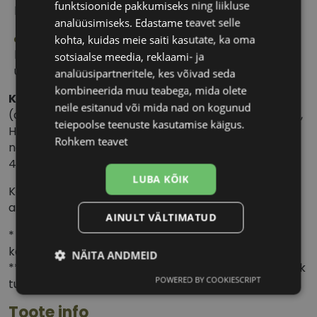
funktsioonide pakkumiseks ning liikluse
kogu päeva vältel.
analüüsimiseks. Edastame teavet selle
Kaasaegne koostis
– sobib kasutamiseks
kohta, kuidas meie saiti kasutate, ka oma
kõikide pehmete kontaktläätsedega, sealhulgas
sotsiaalse meedia, reklaami- ja
uuemate materjalidega.
analüüsipartneritele, kes võivad seda
kombineerida muu teabega, mida olete
Koostis:
Sisaldab 0.0001% polüheksaniidi
neile esitanud või mida nad on kogunud
(antimikroobne/antibakteriaalne aine ja säilitusaine),
teiepoolse teenuste kasutamise käigus.
Hydrolock (dekspantenool ja sorbitool),
Rohkem teavet
naatriumdivesinikfosfaat, trometamiin, poloksameer
407 ja naatriumedetaat.
LUBA KÕIK
Komplekt sisaldab läätsehooldusvedelikku ja
antibakteriaalset läätsekonteinerit.
AINULT VÄLTIMATUD
* Enne uue läätsehooldusvedeliku kasutamist
konsulteeri silmaarsti või optometristiga.
NÄITA ANDMEID
** Avatud pudel tuleb kasutada 3 kuu jooksul – ülejääk
POWERED BY COOKIESCRIPT
tuleb ära visata.
Vajalik
Statistika
Turustamine
Toote info