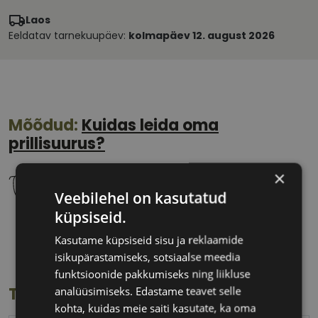
Laos
Eeldatav tarnekuupäev:
kolmapäev 12. august 2026
Mõõdud:
Kuidas leida oma
prillisuurus?
×
Veebilehel on kasutatud
küpsiseid.
53 mm
18 mm
Kasutame küpsiseid sisu ja reklaamide
Klaasi laius
Ninavahe laius
isikupärastamiseks, sotsiaalse meedia
(mm)
(mm)
funktsioonide pakkumiseks ning liikluse
Toote info
analüüsimiseks. Edastame teavet selle
kohta, kuidas meie saiti kasutate, ka oma