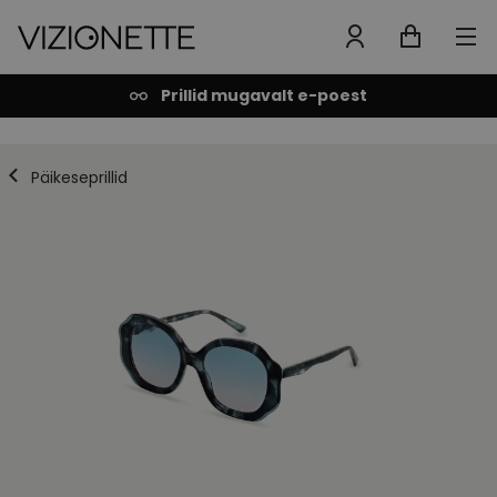
Prillid mugavalt e-poest
Päikeseprillid