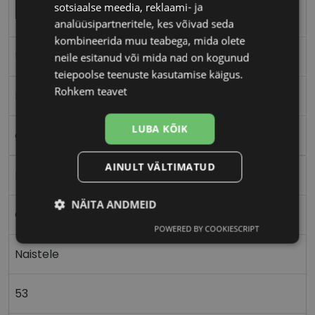
sotsiaalse meedia, reklaami- ja
TED BAKER
analüüsipartneritele, kes võivad seda
kombineerida muu teabega, mida olete
53-18
neile esitanud või mida nad on kogunud
teiepoolse teenuste kasutamise käigus.
Rohkem teavet
M
LUBA KÕIK
green
AINULT VÄLTIMATUD
Plast
NÄITA ANDMEID
Ovaalne/ümar
POWERED BY COOKIESCRIPT
Vajalik
Statistika
Turustamine
Naistele
Eelistused
53