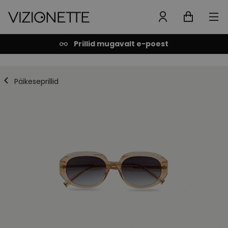
Prillid mugavalt e-poest
Päikeseprillid