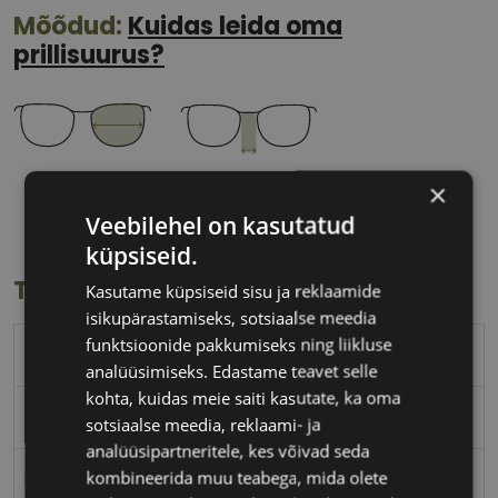
Mõõdud:
Kuidas leida oma
prillisuurus?
54 mm
18 mm
×
Klaasi laius
Ninavahe laius
Veebilehel on kasutatud
(mm)
(mm)
küpsiseid.
Toote info
Kasutame küpsiseid sisu ja reklaamide
isikupärastamiseks, sotsiaalse meedia
funktsioonide pakkumiseks ning liikluse
TED BAKER
analüüsimiseks. Edastame teavet selle
kohta, kuidas meie saiti kasutate, ka oma
54-18
sotsiaalse meedia, reklaami- ja
analüüsipartneritele, kes võivad seda
kombineerida muu teabega, mida olete
M