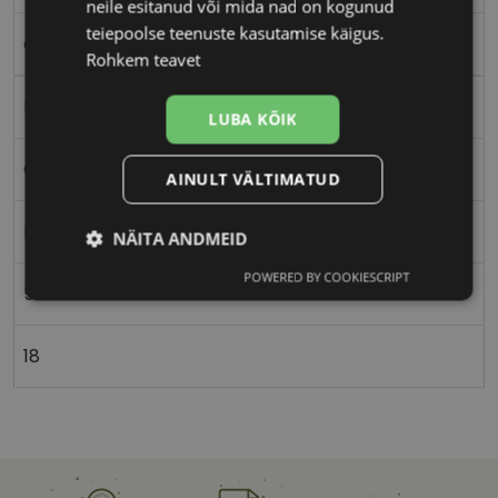
neile esitanud või mida nad on kogunud
teiepoolse teenuste kasutamise käigus.
orange
Rohkem teavet
Plast
LUBA KÕIK
Ovaalne/ümar
AINULT VÄLTIMATUD
Naistele
NÄITA ANDMEID
POWERED BY COOKIESCRIPT
Vajalik
Statistika
Turustamine
54
18
Eelistused