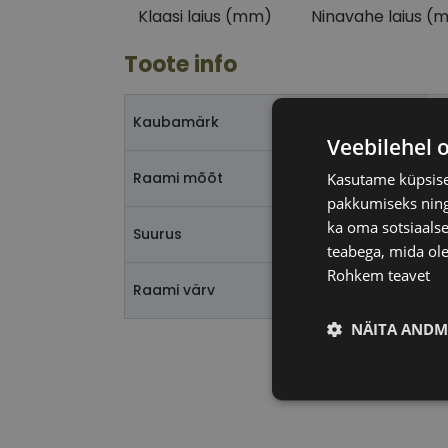
Klaasi laius (mm)
Ninavahe laius (
Toote info
T
Kaubamärk
Veebilehel 
4
Raami mõõt
Kasutame küpsisei
pakkumiseks ning 
ka oma sotsiaalse
Suurus
teabega, mida ole
Rohkem teavet
b
Raami värv
NÄITA ANDM
Vajalik