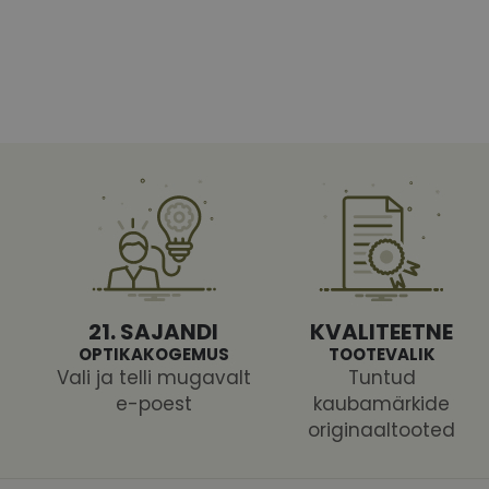
Vajalikud küpsised 
ja juurdepääsu saidi 
Nimi
shipping_country
CookieScriptConse
csrftoken
21. SAJANDI
KVALITEETNE
OPTIKAKOGEMUS
TOOTEVALIK
Vali ja telli mugavalt
Tuntud
e-poest
kaubamärkide
originaaltooted
Pakk
Nimi
Nimi
Dom
_ga
_gcl_au
Goog