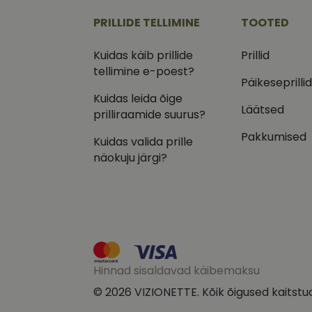
.vizi
PRILLIDE TELLIMINE
TOOTED
IDE
Goog
.doub
Kuidas käib prillide
Prillid
tellimine e-poest?
_ga_VQ82NFQ41G
test_cookie
Goog
Päikeseprilli
.doub
Kuidas leida õige
__kla_id
Läätsed
_fbp
Meta
prilliraamide suurus?
Inc.
.vizi
Pakkumised
Kuidas valida prille
näokuju järgi?
Hinnad sisaldavad käibemaksu
© 2026 VIZIONETTE. Kõik õigused kaitstu