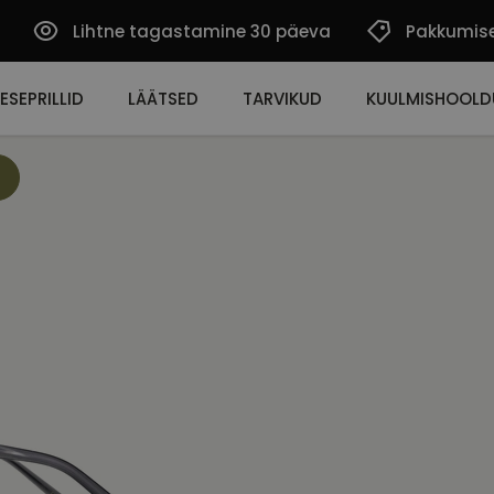
Lihtne tagastamine 30 päeva
Pakkumis
ESEPRILLID
LÄÄTSED
TARVIKUD
KUULMISHOOLD