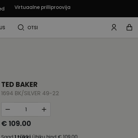
Virtuaalne prilliproovija
ed
OTSI
US
OTSI
TED BAKER
1694 BK/SILVER 49-22
€ 109.00
Saad
1
tükki
Ühiku hind
€ 109.00