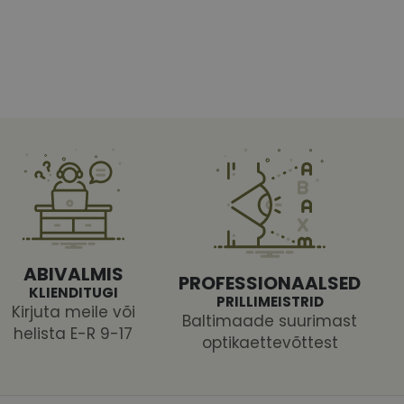
htedel navigeerimine
tajate küpsiste
 selleks, et Cookie-
latvormiga. See on
ABIVALMIS
PROFESSIONAALSED
arünnakute eest
KLIENDITUGI
PRILLIMEISTRID
Kirjuta meile või
Baltimaade suurimast
helista E-R 9-17
optikaettevõttest
 selle kohta,
ga - see on