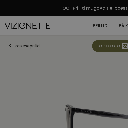
Prillid mugavalt e-poest
PRILLID
PÄIK
Päikeseprillid
TOOTEFOTO