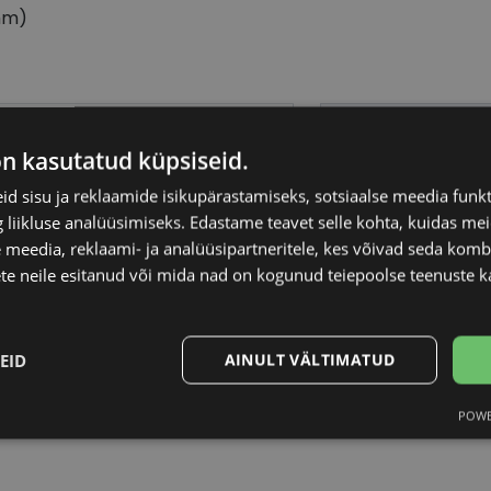
mm)
ED BAKER
Raami materjal
on kasutatud küpsiseid.
9-22
Raami kuju
d sisu ja reklaamide isikupärastamiseks, sotsiaalse meedia funk
liikluse analüüsimiseks. Edastame teavet selle kohta, kuidas meie
 meedia, reklaami- ja analüüsipartneritele, kes võivad seda kom
M
Kliendirühm
te neile esitanud või mida nad on kogunud teiepoolse teenuste k
k/silver
Klaasi laius (mm)
EID
AINULT VÄLTIMATUD
Ninavahe laius (mm
POWE
Statistika
Turustamine