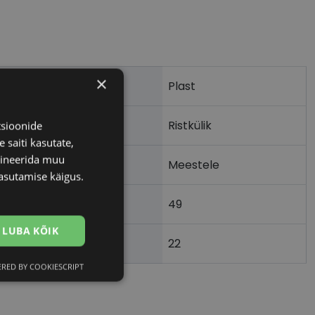
×
Plast
Ristkülik
tsioonide
 saiti kasutate,
bineerida muu
Meestele
asutamise käigus.
49
LUBA KÕIK
22
)
RED BY COOKIESCRIPT
Eelistused