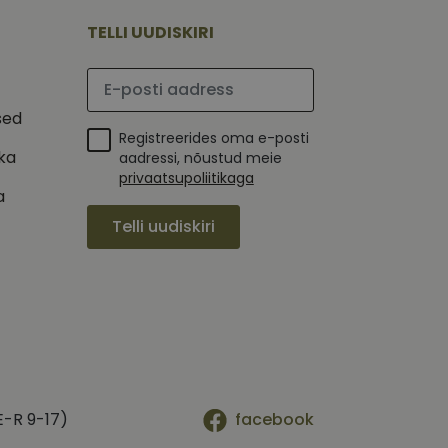
mi kohta, mida
tavale
ha.
te kasutajate
TELLI UUDISKIRI
kult genereeritud
seda kasutatakse
 selle kohta,
kampaaniate andmete
mi kohta, mida
Palun sisesta e-posti aadress
ha.
itamiseks.
et teha kindlaks,
sed
Registreerides oma e-posti
posti aadressi
ika
 näiteks reaalajas
aadressi, nõustud meie
privaatsupoliitikaga
a
Telli uudiskiri
E-R 9-17)
facebook