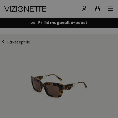
Prillid mugavalt e-poest
Päikeseprillid