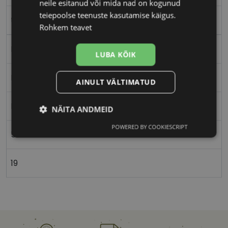
neile esitanud või mida nad on kogunud
teiepoolse teenuste kasutamise käigus.
tort
Rohkem teavet
Plast
LUBA KÕIK
Nurgeline
AINULT VÄLTIMATUD
Naistele
NÄITA ANDMEID
POWERED BY COOKIESCRIPT
Vajalik
Statistika
Turustamine
53
19
Eelistused