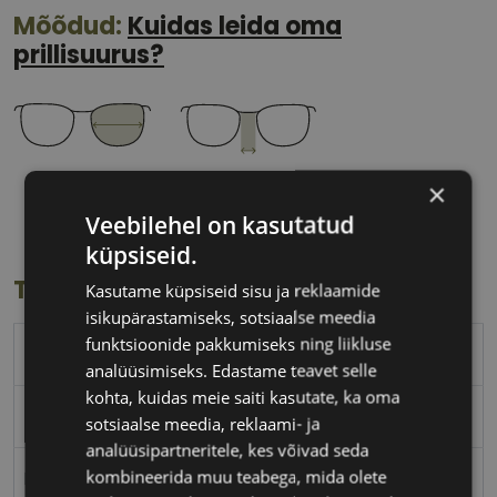
Mõõdud:
Kuidas leida oma
prillisuurus?
53 mm
19 mm
×
Klaasi laius
Ninavahe laius
Veebilehel on kasutatud
(mm)
(mm)
küpsiseid.
Toote info
Kasutame küpsiseid sisu ja reklaamide
isikupärastamiseks, sotsiaalse meedia
funktsioonide pakkumiseks ning liikluse
TED BAKER
analüüsimiseks. Edastame teavet selle
kohta, kuidas meie saiti kasutate, ka oma
53-19
sotsiaalse meedia, reklaami- ja
analüüsipartneritele, kes võivad seda
kombineerida muu teabega, mida olete
M