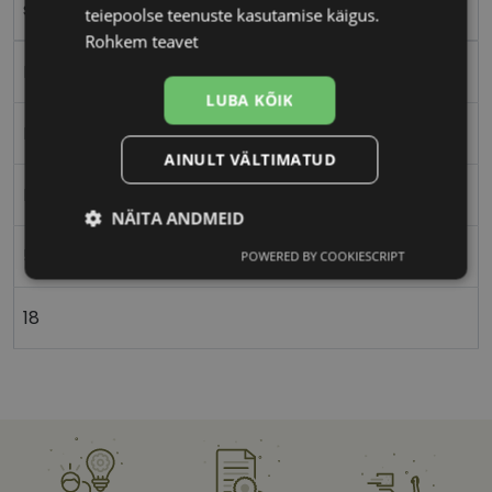
silver
teiepoolse teenuste kasutamise käigus.
Rohkem teavet
Metall
LUBA KÕIK
Nurgeline
AINULT VÄLTIMATUD
Meestele
NÄITA ANDMEID
57
POWERED BY COOKIESCRIPT
Vajalik
Statistika
Turustamine
18
Eelistused