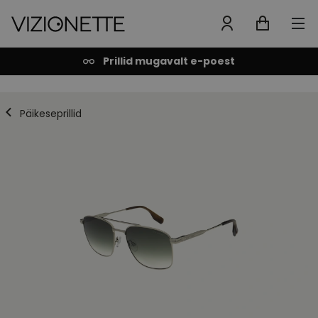
Prillid mugavalt e-poest
Päikeseprillid