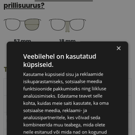
prillisuurus?
57 mm
18 mm
×
Klaasi laius
Ninavahe laius
(mm)
(mm)
Veebilehel on kasutatud
küpsiseid.
Toote info
Kasutame küpsiseid sisu ja reklaamide
isikupärastamiseks, sotsiaalse meedia
TED BAKER
funktsioonide pakkumiseks ning liikluse
analüüsimiseks. Edastame teavet selle
kohta, kuidas meie saiti kasutate, ka oma
57-18
sotsiaalse meedia, reklaami- ja
analüüsipartneritele, kes võivad seda
L
kombineerida muu teabega, mida olete
neile esitanud või mida nad on kogunud