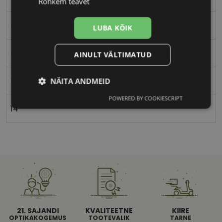
Rohkem teavet
Nurgeline
LUBA KÕIK
Meestele
AINULT VÄLTIMATUD
55
NÄITA ANDMEID
POWERED BY COOKIESCRIPT
Vajalik
Statistika
Turustamine
14
Eelistused
21. SAJANDI
KVALITEETNE
KIIRE
Vajalik
Statistika
Turustamine
OPTIKAKOGEMUS
TOOTEVALIK
TARNE