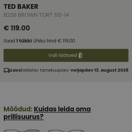
TED BAKER
8209 BROWN TORT 55-14
€ 119.00
Saad
1
tükki
Ühiku hind
€ 119.00
Vali läätsed
Laos
Eeldatav tarnekuupäev:
neljapäev 13. august 2026
Mõõdud:
Kuidas leida oma
prillisuurus?