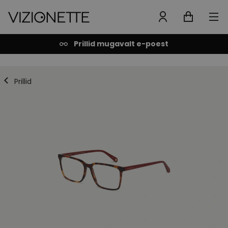
Prillid mugavalt e-poest
Prillid