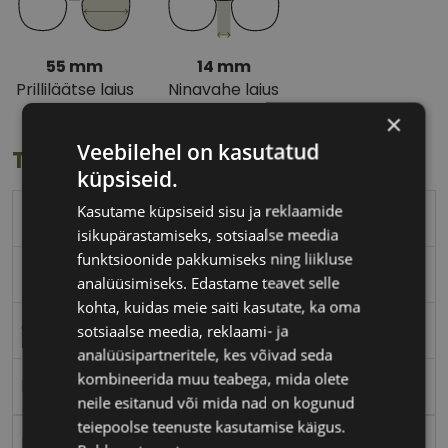
55 mm
14 mm
Prilliläätse laius
Ninavahe laius
(mm)
(mm)
×
Veebilehel on kasutatud
Toote info
küpsiseid.
Kasutame küpsiseid sisu ja reklaamide
TED BAKER
isikupärastamiseks, sotsiaalse meedia
funktsioonide pakkumiseks ning liikluse
55-14
analüüsimiseks. Edastame teavet selle
kohta, kuidas meie saiti kasutate, ka oma
S
sotsiaalse meedia, reklaami- ja
analüüsipartneritele, kes võivad seda
kombineerida muu teabega, mida olete
brown tort
neile esitanud või mida nad on kogunud
teiepoolse teenuste kasutamise käigus.
Plast