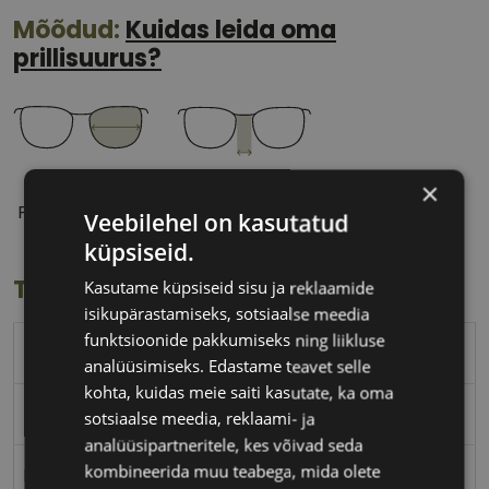
Mõõdud:
Kuidas leida oma
prillisuurus?
54 mm
18 mm
×
Prilliläätse laius
Ninavahe laius
Veebilehel on kasutatud
(mm)
(mm)
küpsiseid.
Toote info
Kasutame küpsiseid sisu ja reklaamide
isikupärastamiseks, sotsiaalse meedia
funktsioonide pakkumiseks ning liikluse
TOMMY HILFIGER
analüüsimiseks. Edastame teavet selle
kohta, kuidas meie saiti kasutate, ka oma
54-18
sotsiaalse meedia, reklaami- ja
analüüsipartneritele, kes võivad seda
kombineerida muu teabega, mida olete
M