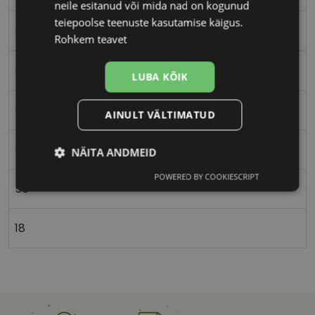
neile esitanud või mida nad on kogunud
teiepoolse teenuste kasutamise käigus.
m.black
Rohkem teavet
Metall
LUBA KÕIK
Nurgeline
AINULT VÄLTIMATUD
Meestele
NÄITA ANDMEID
POWERED BY COOKIESCRIPT
Vajalik
Statistika
Turustamine
56
18
Eelistused