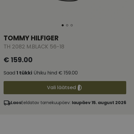
TOMMY HILFIGER
TH 2082 M.BLACK 56-18
€ 159.00
Saad
1
tükki
Ühiku hind
€ 159.00
Vali läätsed
Laos
Eeldatav tarnekuupäev:
laupäev 15. august 2026