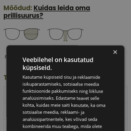
Mõõdud:
Kuidas leida oma
prillisuurus?
56 mm
18 mm
×
Prilliläätse laius
Ninavahe laius
Veebilehel on kasutatud
(mm)
(mm)
küpsiseid.
Toote info
Kasutame küpsiseid sisu ja reklaamide
isikupärastamiseks, sotsiaalse meedia
funktsioonide pakkumiseks ning liikluse
TOMMY HILFIGER
analüüsimiseks. Edastame teavet selle
kohta, kuidas meie saiti kasutate, ka oma
56-18
sotsiaalse meedia, reklaami- ja
analüüsipartneritele, kes võivad seda
kombineerida muu teabega, mida olete
L