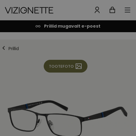
Prillid mugavalt e-poest
Prillid
TOOTEFOTO