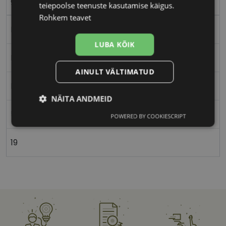
grey
teiepoolse teenuste kasutamise käigus.
Rohkem teavet
Plast
LUBA KÕIK
Ristkülik
AINULT VÄLTIMATUD
Meestele
NÄITA ANDMEID
53
POWERED BY COOKIESCRIPT
Vajalik
Statistika
Turustamine
19
Eelistused