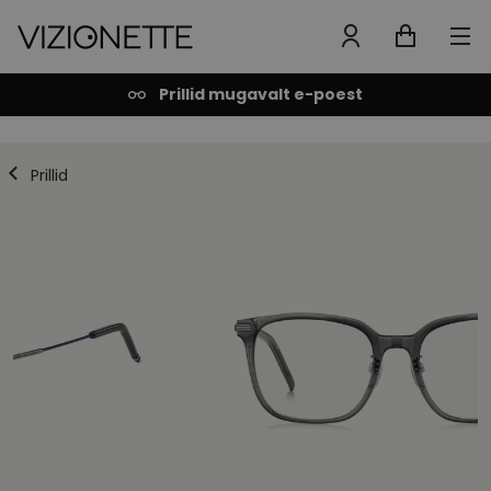
Prillid mugavalt e-poest
Prillid