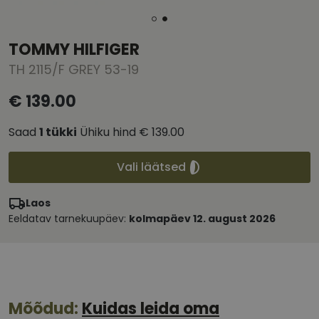
TOMMY HILFIGER
TH 2115/F GREY 53-19
€ 139.00
Saad
1
tükki
Ühiku hind
€ 139.00
Vali läätsed
Laos
Eeldatav tarnekuupäev:
kolmapäev 12. august 2026
Mõõdud:
Kuidas leida oma