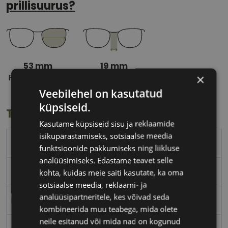
prillisuurus?
53 mm
19 mm
×
Prilliläätse laius
Ninavahe laius
(mm)
(mm)
Veebilehel on kasutatud
küpsiseid.
Toote info
Kasutame küpsiseid sisu ja reklaamide
isikupärastamiseks, sotsiaalse meedia
TOMMY HILFIGER
funktsioonide pakkumiseks ning liikluse
analüüsimiseks. Edastame teavet selle
53-19
kohta, kuidas meie saiti kasutate, ka oma
sotsiaalse meedia, reklaami- ja
analüüsipartneritele, kes võivad seda
M
kombineerida muu teabega, mida olete
neile esitanud või mida nad on kogunud