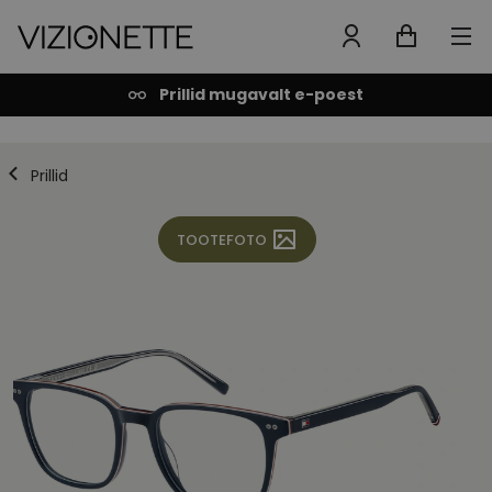
Prillid mugavalt e-poest
Prillid
TOOTEFOTO