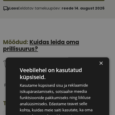
Laos
Eeldatav tarnekuupäev:
reede 14. august 2026
Mõõdud:
Kuidas leida oma
prillisuurus?
×
Veebilehel on kasutatud
küpsiseid.
52 mm
20 mm
Prilliläätse laius
Ninavahe laius
Kasutame küpsiseid sisu ja reklaamide
(mm)
(mm)
isikupärastamiseks, sotsiaalse meedia
funktsioonide pakkumiseks ning liikluse
Toote info
analüüsimiseks. Edastame teavet selle
kohta, kuidas meie saiti kasutate, ka oma