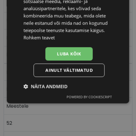
sotsiaalse meedia, reklaami- ja
TOMMY HILFIGER
analüüsipartneritele, kes võivad seda
kombineerida muu teabega, mida olete
52-20
neile esitanud või mida nad on kogunud
teiepoolse teenuste kasutamise käigus.
M
Rohkem teavet
LUBA KÕIK
blu/br
AINULT VÄLTIMATUD
Plast
NÄITA ANDMEID
Ristkülik
POWERED BY COOKIESCRIPT
Vajalik
Statistika
Turustamine
Meestele
52
Eelistused