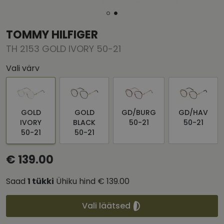
TOMMY HILFIGER
TH 2153 GOLD IVORY 50-21
Vali värv
GOLD
GOLD
GD/BURG
GD/HAV
IVORY
BLACK
50-21
50-21
50-21
50-21
€ 139.00
Saad
1
tükki
Ühiku hind
€ 139.00
Vali läätsed