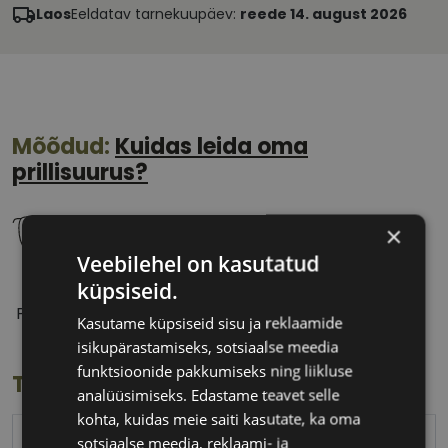
Laos
Eeldatav tarnekuupäev:
reede 14. august 2026
Mõõdud:
Kuidas leida oma
prillisuurus?
×
Veebilehel on kasutatud
küpsiseid.
50 mm
21 mm
Prilliläätse laius
Ninavahe laius
Kasutame küpsiseid sisu ja reklaamide
(mm)
(mm)
isikupärastamiseks, sotsiaalse meedia
funktsioonide pakkumiseks ning liikluse
Toote info
analüüsimiseks. Edastame teavet selle
kohta, kuidas meie saiti kasutate, ka oma
TOMMY HILFIGER
sotsiaalse meedia, reklaami- ja