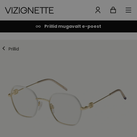
Prillid mugavalt e-poest
Prillid