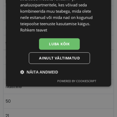
analüüsipartneritele, kes võivad seda
kombineerida muu teabega, mida olete
50-21
neile esitanud või mida nad on kogunud
teiepoolse teenuste kasutamise käigus.
M
Rohkem teavet
gold ivory
LUBA KÕIK
Metall
AINULT VÄLTIMATUD
Ristkülik
NÄITA ANDMEID
POWERED BY COOKIESCRIPT
Vajalik
Statistika
Turustamine
Naistele
50
Eelistused
21