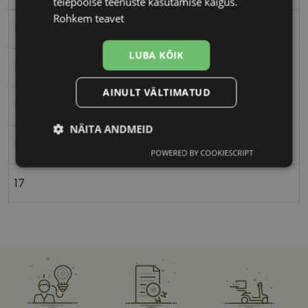
teiepoolse teenuste kasutamise käigus.
Rohkem teavet
Plast
LUBA KÕIK
Ristkülik
AINULT VÄLTIMATUD
Naistele
NÄITA ANDMEID
53
POWERED BY COOKIESCRIPT
Vajalik
Statistika
Turustamine
17
Eelistused