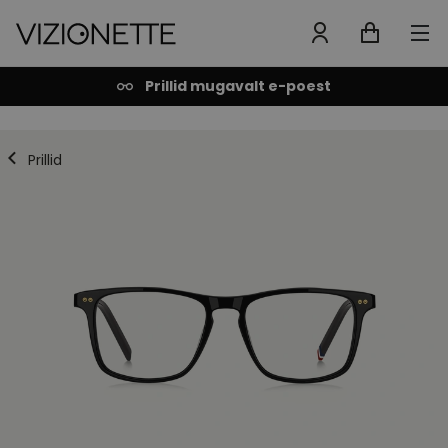
Prillid mugavalt e-poest
Prillid