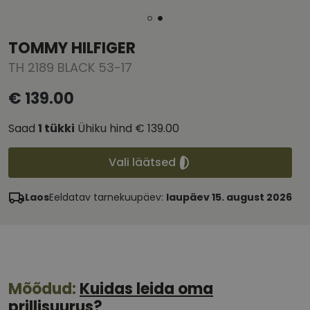
TOMMY HILFIGER
TH 2189 BLACK 53-17
€ 139.00
Saad
1
tükki
Ühiku hind
€ 139.00
Vali läätsed
Laos
Eeldatav tarnekuupäev:
laupäev 15. august 2026
Mõõdud:
Kuidas leida oma
prillisuurus?