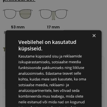
53 mm
17 mm
Prilliläätse laius
Ninavahe laius
×
(mm)
(mm)
Veebilehel on kasutatud
küpsiseid.
Toote info
Kasutame küpsiseid sisu ja reklaamide
isikupärastamiseks, sotsiaalse meedia
TOMMY HILFIGER
funktsioonide pakkumiseks ning liikluse
analüüsimiseks. Edastame teavet selle
53-17
kohta, kuidas meie saiti kasutate, ka oma
sotsiaalse meedia, reklaami- ja
M
analüüsipartneritele, kes võivad seda
kombineerida muu teabega, mida olete
neile esitanud või mida nad on kogunud
black