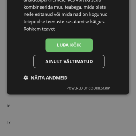
56-17
kombineerida muu teabega, mida olete
neile esitanud või mida nad on kogunud
L
teiepoolse teenuste kasutamise käigus.
Rohkem teavet
bk/gd
LUBA KÕIK
Metall
AINULT VÄLTIMATUD
Nurgeline
NÄITA ANDMEID
Meestele
POWERED BY COOKIESCRIPT
Vajalik
Statistika
Turustamine
56
Eelistused
17