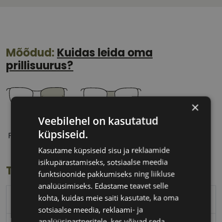
Mõõdud:
Kuidas leida oma
prillisuurus?
×
Veebilehel on kasutatud
56 mm
17 mm
küpsiseid.
Prilliläätse laius
Ninavahe laius
(mm)
(mm)
Kasutame küpsiseid sisu ja reklaamide
isikupärastamiseks, sotsiaalse meedia
Toote info
funktsioonide pakkumiseks ning liikluse
analüüsimiseks. Edastame teavet selle
kohta, kuidas meie saiti kasutate, ka oma
TOMMY HILFIGER
sotsiaalse meedia, reklaami- ja
analüüsipartneritele, kes võivad seda