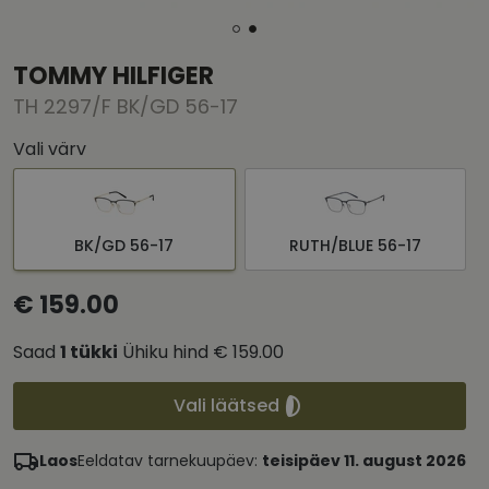
TOMMY HILFIGER
TH 2297/F BK/GD 56-17
Vali värv
BK/GD 56-17
RUTH/BLUE 56-17
€ 159.00
Saad
1
tükki
Ühiku hind
€ 159.00
Vali läätsed
Laos
Eeldatav tarnekuupäev:
teisipäev 11. august 2026