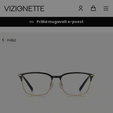
Prillid mugavalt e-poest
Prillid