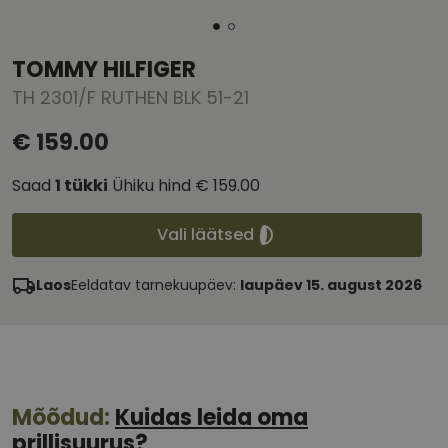
TOMMY HILFIGER
TH 2301/F RUTHEN BLK 51-21
€ 159.00
Saad
1
tükki
Ühiku hind
€ 159.00
Vali läätsed
Laos
Eeldatav tarnekuupäev:
laupäev 15. august 2026
Mõõdud:
Kuidas leida oma
prillisuurus?