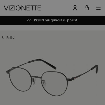
Prillid mugavalt e-poest
Prillid