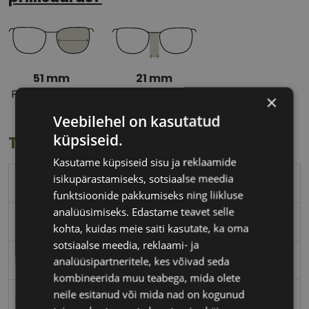
51 mm
21 mm
Prilliläätse laius
Ninavahe laius
×
(mm)
(mm)
Veebilehel on kasutatud
küpsiseid.
Toote info
Kasutame küpsiseid sisu ja reklaamide
isikupärastamiseks, sotsiaalse meedia
TOMMY HILFIGER
funktsioonide pakkumiseks ning liikluse
analüüsimiseks. Edastame teavet selle
51-21
kohta, kuidas meie saiti kasutate, ka oma
sotsiaalse meedia, reklaami- ja
M
analüüsipartneritele, kes võivad seda
kombineerida muu teabega, mida olete
neile esitanud või mida nad on kogunud
ruthen blk