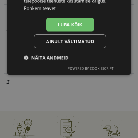
teiepoolse teenuste kasutamise käigus.
Rohkem teavet
Metall
LUBA KÕIK
Ovaalne/ümar
AINULT VÄLTIMATUD
Meestele
NÄITA ANDMEID
51
POWERED BY COOKIESCRIPT
Vajalik
Statistika
Turustamine
21
Eelistused