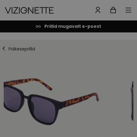
Prillid mugavalt e-poest
Päikeseprillid