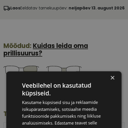
Laos
Eeldatav tarnekuupäev:
neljapäev 13. august 2026
Mõõdud:
Kuidas leida oma
prillisuurus?
×
Veebilehel on kasutatud
53 mm
18 mm
küpsiseid.
Klaasi laius
Ninavahe laius
(mm)
(mm)
Kasutame küpsiseid sisu ja reklaamide
isikupärastamiseks, sotsiaalse meedia
Toote info
funktsioonide pakkumiseks ning liikluse
analüüsimiseks. Edastame teavet selle