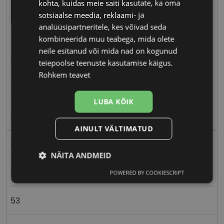
kohta, kuidas meie saiti kasutate, ka oma
TRENDY
sotsiaalse meedia, reklaami- ja
analüüsipartneritele, kes võivad seda
53-18
kombineerida muu teabega, mida olete
neile esitanud või mida nad on kogunud
M
teiepoolse teenuste kasutamise käigus.
Rohkem teavet
matt black
LUBA KÕIK
Plast
AINULT VÄLTIMATUD
Nurgeline
NÄITA ANDMEID
Meestele
POWERED BY COOKIESCRIPT
Vajalik
Statistika
Turustamine
53
Eelistused