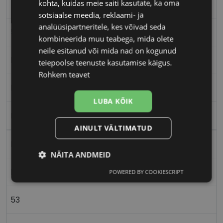
kohta, kuidas meie saiti kasutate, ka oma
TRENDY
sotsiaalse meedia, reklaami- ja
analüüsipartneritele, kes võivad seda
53-18
kombineerida muu teabega, mida olete
neile esitanud või mida nad on kogunud
M
teiepoolse teenuste kasutamise käigus.
Rohkem teavet
blue
LUBA KÕIK
Plast
AINULT VÄLTIMATUD
Nurgeline
NÄITA ANDMEID
Meestele
POWERED BY COOKIESCRIPT
Vajalik
Statistika
Turustamine
53
Eelistused