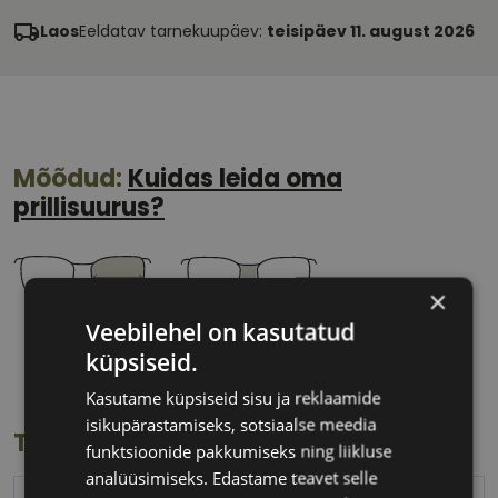
Laos
Eeldatav tarnekuupäev:
teisipäev 11. august 2026
Mõõdud:
Kuidas leida oma
prillisuurus?
×
Veebilehel on kasutatud
53 mm
18 mm
küpsiseid.
Klaasi laius
Ninavahe laius
(mm)
(mm)
Kasutame küpsiseid sisu ja reklaamide
isikupärastamiseks, sotsiaalse meedia
Toote info
funktsioonide pakkumiseks ning liikluse
analüüsimiseks. Edastame teavet selle