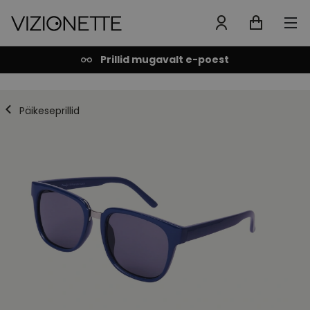
Prillid mugavalt e-poest
Päikeseprillid