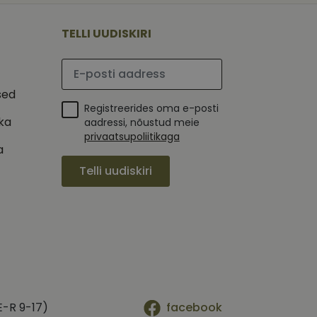
 selle kohta,
ga - see on
mi kohta, mida
tavale
ha.
te kasutajate
TELLI UUDISKIRI
kult genereeritud
seda kasutatakse
 selle kohta,
kampaaniate andmete
mi kohta, mida
ha.
Palun sisesta e-posti aadress
itamiseks.
et teha kindlaks,
sed
Registreerides oma e-posti
posti aadressi
 näiteks reaalajas
ika
aadressi, nõustud meie
privaatsupoliitikaga
a
Telli uudiskiri
E-R 9-17)
facebook