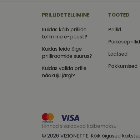
_ga
_gcl_au
Goog
.vizi
PRILLIDE TELLIMINE
TOOTED
IDE
Goog
.doub
Kuidas käib prillide
Prillid
tellimine e-poest?
_ga_VQ82NFQ41G
test_cookie
Goog
Päikeseprilli
.doub
Kuidas leida õige
__kla_id
_fbp
Meta
Läätsed
prilliraamide suurus?
Inc.
.vizi
Pakkumised
Kuidas valida prille
näokuju järgi?
Hinnad sisaldavad käibemaksu
© 2026 VIZIONETTE. Kõik õigused kaitstu