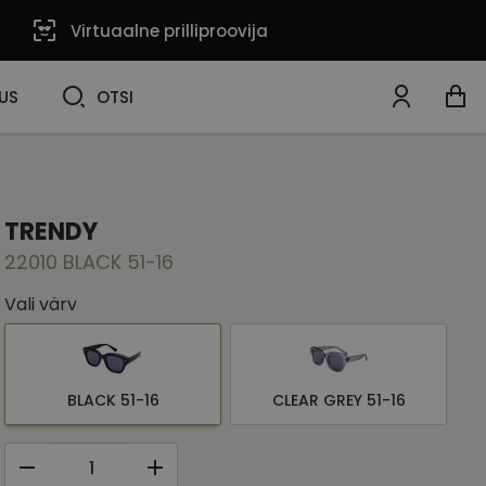
Virtuaalne prilliproovija
OTSI
US
OTSI
TRENDY
22010 BLACK 51-16
Vali värv
BLACK 51-16
CLEAR GREY 51-16