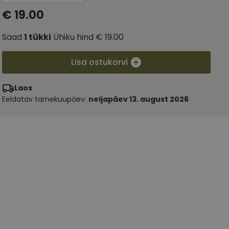
€ 19.00
Saad
1
tükki
Ühiku hind
€ 19.00
Lisa ostukorvi
Laos
Eeldatav tarnekuupäev:
neljapäev 13. august 2026