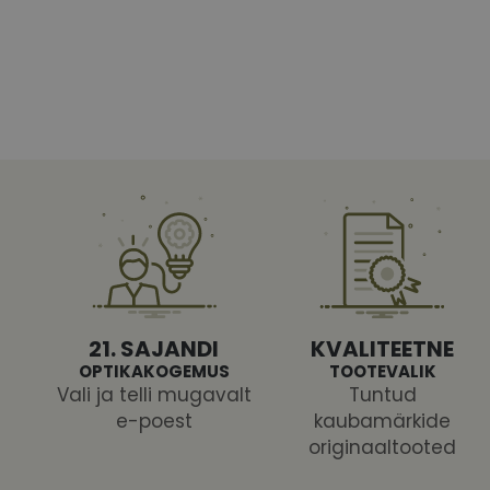
Vajalikud küpsised 
ja juurdepääsu saidi 
Nimi
shipping_country
CookieScriptConse
csrftoken
21. SAJANDI
KVALITEETNE
OPTIKAKOGEMUS
TOOTEVALIK
Vali ja telli mugavalt
Tuntud
e-poest
kaubamärkide
originaaltooted
Pakk
Nimi
Nimi
Dom