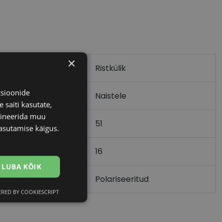
×
Ristkülik
tsioonide
Naistele
 saiti kasutate,
bineerida muu
51
asutamise käigus.
16
)
LUBA KÕIK
Polariseeritud
RED BY COOKIESCRIPT
Eelistused