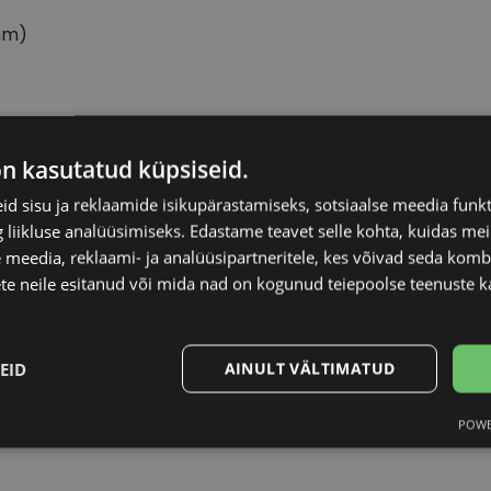
mm)
TRENDY
Raami kuju
on kasutatud küpsiseid.
d sisu ja reklaamide isikupärastamiseks, sotsiaalse meedia funk
51-16
Kliendirühm
liikluse analüüsimiseks. Edastame teavet selle kohta, kuidas meie
 meedia, reklaami- ja analüüsipartneritele, kes võivad seda kom
S
Klaasi laius (mm)
te neile esitanud või mida nad on kogunud teiepoolse teenuste k
black
Ninavahe laius (mm
EID
AINULT VÄLTIMATUD
Plast
Klaasi pinnakate
POWE
Statistika
Turustamine