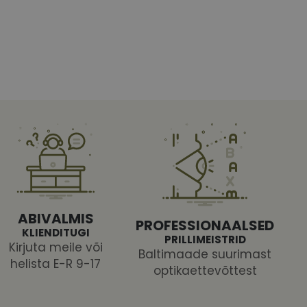
htedel navigeerimine
tajate küpsiste
 selleks, et Cookie-
latvormiga. See on
ABIVALMIS
arünnakute eest
PROFESSIONAALSED
KLIENDITUGI
PRILLIMEISTRID
Kirjuta meile või
Baltimaade suurimast
helista E-R 9-17
optikaettevõttest