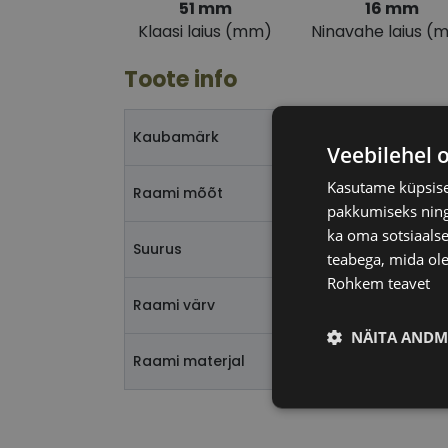
51 mm
16 mm
Klaasi laius (mm)
Ninavahe laius (
Toote info
Kaubamärk
Veebilehel 
Kasutame küpsisei
Raami mõõt
pakkumiseks ning 
ka oma sotsiaalse
Suurus
teabega, mida ole
Rohkem teavet
Raami värv
NÄITA ANDM
Raami materjal
Vajalik