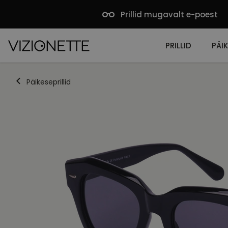
Prillid mugavalt e-poest
PRILLID
PÄIK
Päikeseprillid