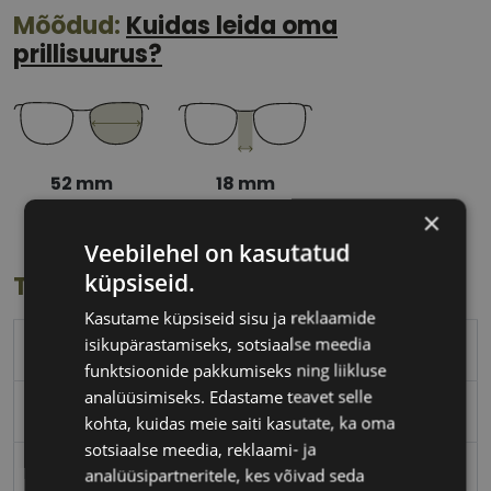
Mõõdud:
Kuidas leida oma
prillisuurus?
52 mm
18 mm
Klaasi laius
Ninavahe laius
×
(mm)
(mm)
Veebilehel on kasutatud
küpsiseid.
Toote info
Kasutame küpsiseid sisu ja reklaamide
isikupärastamiseks, sotsiaalse meedia
TRENDY
funktsioonide pakkumiseks ning liikluse
analüüsimiseks. Edastame teavet selle
52-18
kohta, kuidas meie saiti kasutate, ka oma
sotsiaalse meedia, reklaami- ja
M
analüüsipartneritele, kes võivad seda