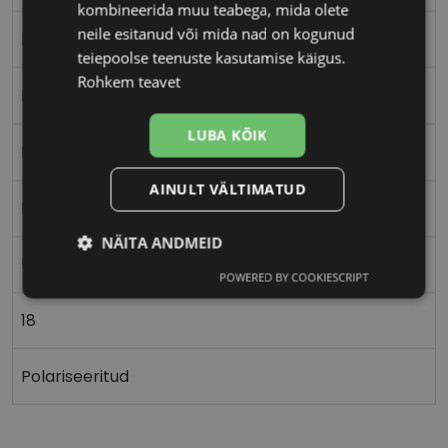
kombineerida muu teabega, mida olete
neile esitanud või mida nad on kogunud
black
teiepoolse teenuste kasutamise käigus.
Rohkem teavet
Plast
LUBA KÕIK
Ristkülik
AINULT VÄLTIMATUD
Naistele
NÄITA ANDMEID
52
POWERED BY COOKIESCRIPT
Vajalik
Statistika
Turustamine
18
Eelistused
Polariseeritud