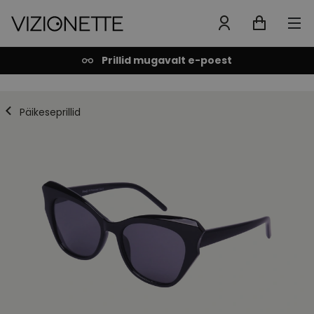
Prillid mugavalt e-poest
Päikeseprillid