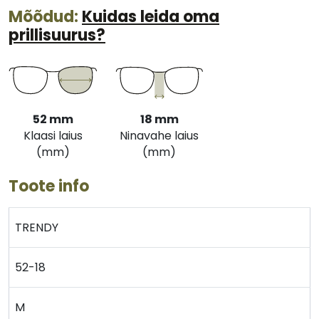
Mõõdud:
Kuidas leida oma
prillisuurus?
52 mm
18 mm
Klaasi laius
Ninavahe laius
(mm)
(mm)
Toote info
TRENDY
52-18
M