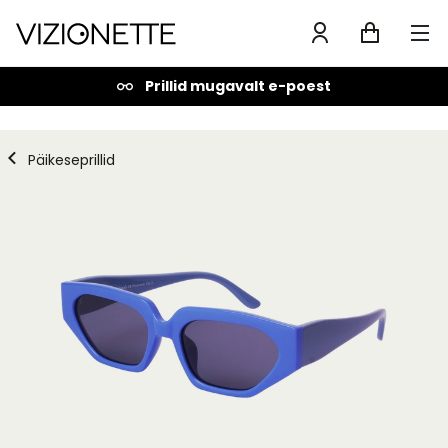
Prillid mugavalt e-poest
Päikeseprillid