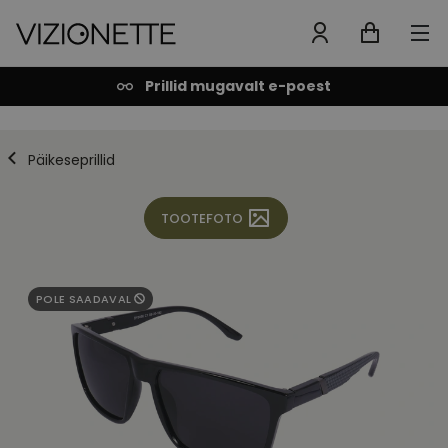
Prillid mugavalt e-poest
Päikeseprillid
TOOTEFOTO
POLE SAADAVAL