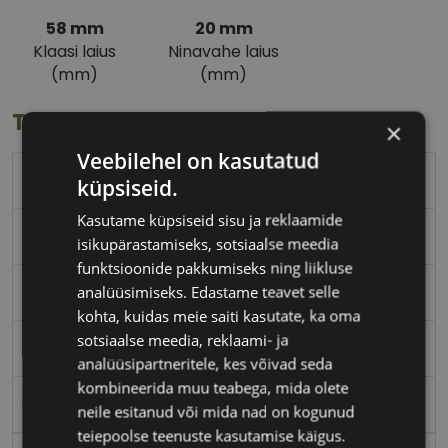
58 mm
20 mm
Klaasi laius
Ninavahe laius
(mm)
(mm)
Toote info
×
Veebilehel on kasutatud
TRENDY
küpsiseid.
Kasutame küpsiseid sisu ja reklaamide
58-20
isikupärastamiseks, sotsiaalse meedia
funktsioonide pakkumiseks ning liikluse
XL
analüüsimiseks. Edastame teavet selle
kohta, kuidas meie saiti kasutate, ka oma
sotsiaalse meedia, reklaami- ja
black
analüüsipartneritele, kes võivad seda
kombineerida muu teabega, mida olete
Plast
neile esitanud või mida nad on kogunud
teiepoolse teenuste kasutamise käigus.