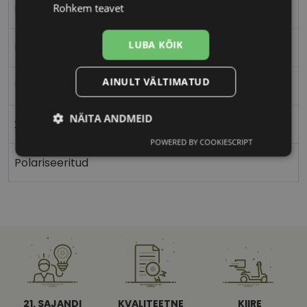
Rohkem teavet
Nurgeline
LUBA KÕIK
Meestele
AINULT VÄLTIMATUD
58
NÄITA ANDMEID
20
POWERED BY COOKIESCRIPT
Vajalik
Statistika
Turustamine
Polariseeritud
Eelistused
Vajalik
Statistika
Turustamine
21. SAJANDI
KVALITEETNE
KIIRE